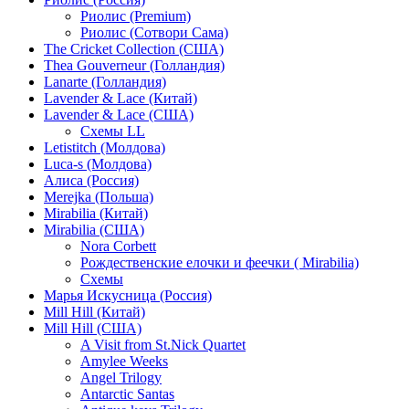
Риолис (Premium)
Риолис (Сотвори Сама)
The Cricket Collection (США)
Thea Gouverneur (Голландия)
Lanarte (Голландия)
Lavender & Lace (Китай)
Lavender & Lace (США)
Схемы LL
Letistitch (Молдова)
Luca-s (Молдова)
Алиса (Россия)
Merejka (Польша)
Mirabilia (Китай)
Mirabilia (США)
Nora Corbett
Рождественские елочки и феечки ( Mirabilia)
Схемы
Марья Искусница (Россия)
Mill Hill (Китай)
Mill Hill (США)
A Visit from St.Nick Quartet
Amylee Weeks
Angel Trilogy
Antarctic Santas