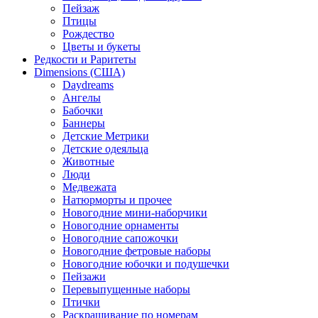
Пейзаж
Птицы
Рождество
Цветы и букеты
Редкости и Раритеты
Dimensions (США)
Daydreams
Ангелы
Бабочки
Баннеры
Детские Метрики
Детские одеяльца
Животные
Люди
Медвежата
Натюрморты и прочее
Новогодние мини-наборчики
Новогодние орнаменты
Новогодние сапожочки
Новогодние фетровые наборы
Новогодние юбочки и подушечки
Пейзажи
Перевыпущенные наборы
Птички
Раскрашивание по номерам