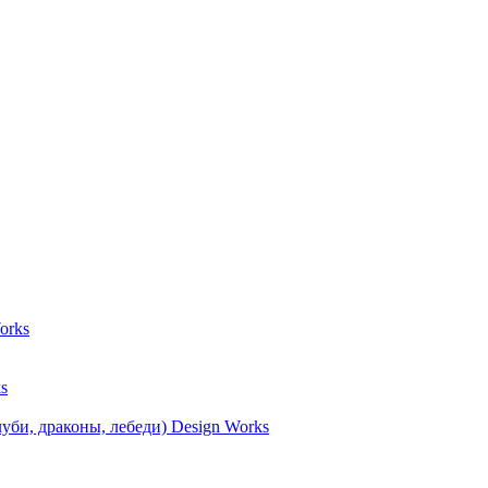
orks
s
уби, драконы, лебеди) Design Works