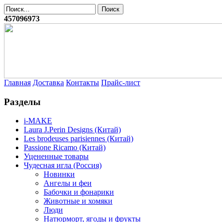
457096973
Главная
Доставка
Контакты
Прайс-лист
Разделы
i-MAKE
Laura J.Perin Designs (Китай)
Les brodeuses parisiennes (Китай)
Passione Ricamo (Китай)
Уцененные товары
Чудесная игла (Россия)
Новинки
Ангелы и феи
Бабочки и фонарики
Животные и хомяки
Люди
Натюрморт, ягоды и фрукты