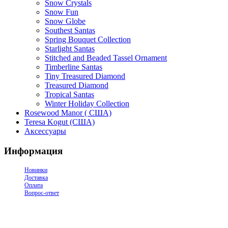
Snow Crystals
Snow Fun
Snow Globe
Southest Santas
Spring Bouquet Collection
Starlight Santas
Stitched and Beaded Tassel Ornament
Timberline Santas
Tiny Treasured Diamond
Treasured Diamond
Tropical Santas
Winter Holiday Collection
Rosewood Manor ( США)
Teresa Kogut (США)
Аксессуары
Информация
Новинки
Доставка
Оплата
Вопрос-ответ