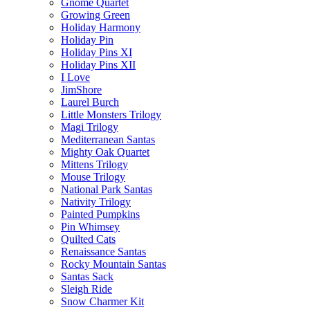
Gnome Quartet
Growing Green
Holiday Harmony
Holiday Pin
Holiday Pins XI
Holiday Pins XII
I Love
JimShore
Laurel Burch
Little Monsters Trilogy
Magi Trilogy
Mediterranean Santas
Mighty Oak Quartet
Mittens Trilogy
Mouse Trilogy
National Park Santas
Nativity Trilogy
Painted Pumpkins
Pin Whimsey
Quilted Cats
Renaissance Santas
Rocky Mountain Santas
Santas Sack
Sleigh Ride
Snow Charmer Kit