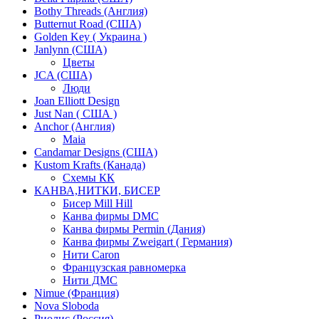
Bothy Threads (Англия)
Butternut Road (США)
Golden Key ( Украина )
Janlynn (США)
Цветы
JCA (США)
Люди
Joan Elliott Design
Just Nan ( США )
Anchor (Англия)
Maia
Candamar Designs (США)
Kustom Krafts (Канада)
Схемы КК
КАНВА,НИТКИ, БИСЕР
Бисер Mill Hill
Канва фирмы DMC
Канва фирмы Permin (Дания)
Канва фирмы Zweigart ( Германия)
Нити Caron
Французская равномерка
Нити ДМС
Nimue (Франция)
Nova Sloboda
Риолис (Россия)