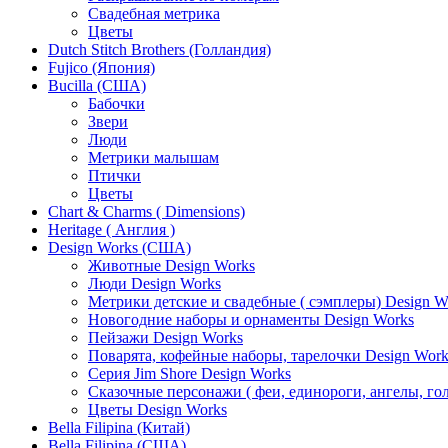
Свадебная метрика
Цветы
Dutch Stitch Brothers (Голландия)
Fujico (Япония)
Bucilla (США)
Бабочки
Звери
Люди
Метрики малышам
Птички
Цветы
Chart & Charms ( Dimensions)
Heritage ( Англия )
Design Works (США)
Животные Design Works
Люди Design Works
Метрики детские и свадебные ( сэмплеры) Design W
Новогодние наборы и орнаменты Design Works
Пейзажи Design Works
Поварята, кофейные наборы, тарелочки Design Work
Серия Jim Shore Design Works
Сказочные персонажи ( феи, единороги, ангелы, гол
Цветы Design Works
Bella Filipina (Китай)
Bella Filipina (США)