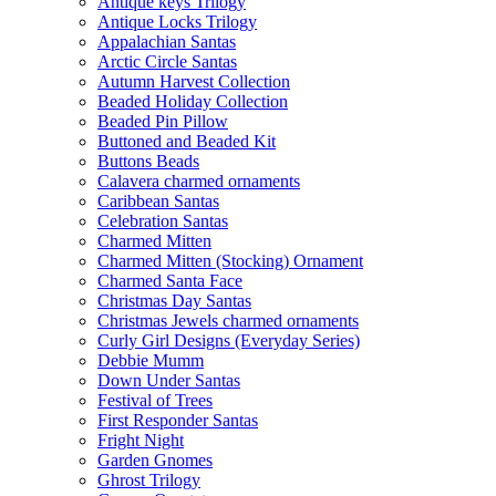
Antique keys Trilogy
Antique Locks Trilogy
Appalachian Santas
Arctic Circle Santas
Autumn Harvest Collection
Beaded Holiday Collection
Beaded Pin Pillow
Buttoned and Beaded Kit
Buttons Beads
Calavera charmed ornaments
Caribbean Santas
Celebration Santas
Charmed Mitten
Charmed Mitten (Stocking) Ornament
Charmed Santa Face
Christmas Day Santas
Christmas Jewels charmed ornaments
Curly Girl Designs (Everyday Series)
Debbie Mumm
Down Under Santas
Festival of Trees
First Responder Santas
Fright Night
Garden Gnomes
Ghrost Trilogy