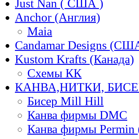
Just Nan ( США )
Anchor (Англия)
Maia
Candamar Designs (СШ
Kustom Krafts (Канада)
Схемы КК
КАНВА,НИТКИ, БИСЕ
Бисер Mill Hill
Канва фирмы DMC
Канва фирмы Permin 