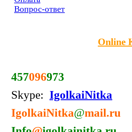
Вопрос-ответ
Online
457
096
973
Skype:
IgolkaiNitka
IgolkaiNitka
@
mail.ru
Info
@
igolkainitka.ru