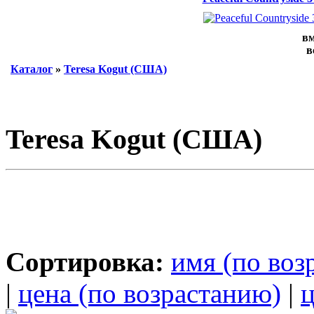
вм
в
Каталог
»
Teresa Kogut (США)
Teresa Kogut (США)
Сортировка:
имя (по воз
|
цена (по возрастанию)
|
ц