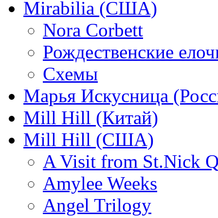
Mirabilia (США)
Nora Corbett
Рождественские елочк
Схемы
Марья Искусница (Росс
Mill Hill (Китай)
Mill Hill (США)
A Visit from St.Nick Q
Amylee Weeks
Angel Trilogy