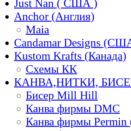
Just Nan ( США )
Anchor (Англия)
Maia
Candamar Designs (СШ
Kustom Krafts (Канада)
Схемы КК
КАНВА,НИТКИ, БИСЕ
Бисер Mill Hill
Канва фирмы DMC
Канва фирмы Permin 