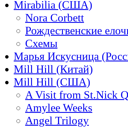
Mirabilia (США)
Nora Corbett
Рождественские елочк
Схемы
Марья Искусница (Росс
Mill Hill (Китай)
Mill Hill (США)
A Visit from St.Nick Q
Amylee Weeks
Angel Trilogy