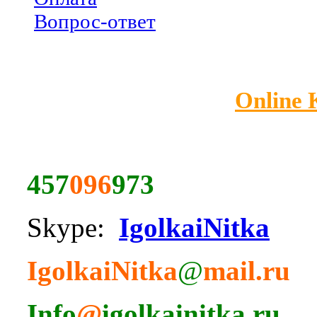
Вопрос-ответ
Online
457
096
973
Skype:
IgolkaiNitka
IgolkaiNitka
@
mail.ru
Info
@
igolkainitka.ru