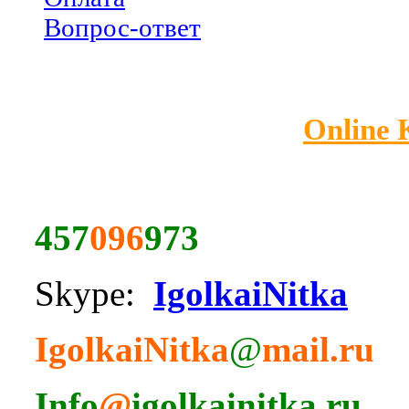
Вопрос-ответ
Online
457
096
973
Skype:
IgolkaiNitka
IgolkaiNitka
@
mail.ru
Info
@
igolkainitka.ru