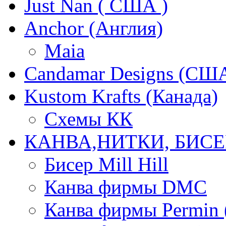
Just Nan ( США )
Anchor (Англия)
Maia
Candamar Designs (СШ
Kustom Krafts (Канада)
Схемы КК
КАНВА,НИТКИ, БИСЕ
Бисер Mill Hill
Канва фирмы DMC
Канва фирмы Permin 