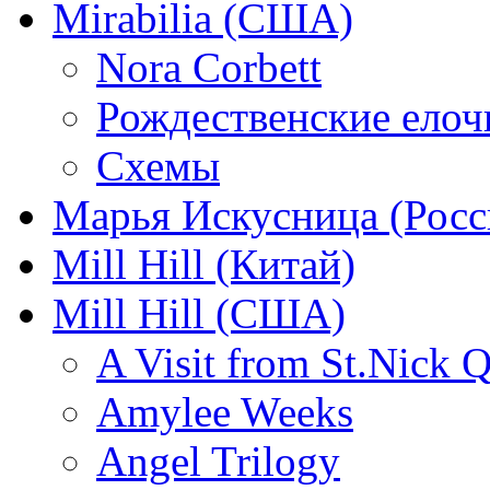
Mirabilia (США)
Nora Corbett
Рождественские елочк
Схемы
Марья Искусница (Росс
Mill Hill (Китай)
Mill Hill (США)
A Visit from St.Nick Q
Amylee Weeks
Angel Trilogy