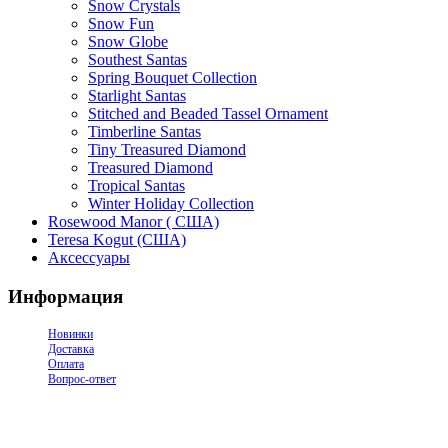
Snow Crystals
Snow Fun
Snow Globe
Southest Santas
Spring Bouquet Collection
Starlight Santas
Stitched and Beaded Tassel Ornament
Timberline Santas
Tiny Treasured Diamond
Treasured Diamond
Tropical Santas
Winter Holiday Collection
Rosewood Manor ( США)
Teresa Kogut (США)
Аксессуары
Информация
Новинки
Доставка
Оплата
Вопрос-ответ