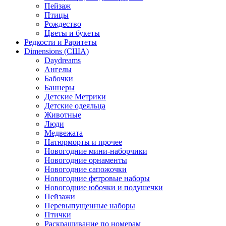
Пейзаж
Птицы
Рождество
Цветы и букеты
Редкости и Раритеты
Dimensions (США)
Daydreams
Ангелы
Бабочки
Баннеры
Детские Метрики
Детские одеяльца
Животные
Люди
Медвежата
Натюрморты и прочее
Новогодние мини-наборчики
Новогодние орнаменты
Новогодние сапожочки
Новогодние фетровые наборы
Новогодние юбочки и подушечки
Пейзажи
Перевыпущенные наборы
Птички
Раскрашивание по номерам