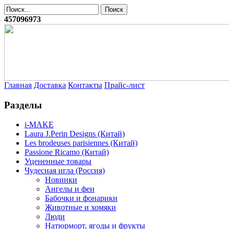
457096973
Главная
Доставка
Контакты
Прайс-лист
Разделы
i-MAKE
Laura J.Perin Designs (Китай)
Les brodeuses parisiennes (Китай)
Passione Ricamo (Китай)
Уцененные товары
Чудесная игла (Россия)
Новинки
Ангелы и феи
Бабочки и фонарики
Животные и хомяки
Люди
Натюрморт, ягоды и фрукты