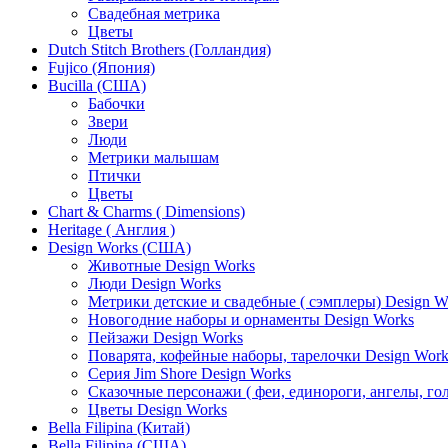
Свадебная метрика
Цветы
Dutch Stitch Brothers (Голландия)
Fujico (Япония)
Bucilla (США)
Бабочки
Звери
Люди
Метрики малышам
Птички
Цветы
Chart & Charms ( Dimensions)
Heritage ( Англия )
Design Works (США)
Животные Design Works
Люди Design Works
Метрики детские и свадебные ( сэмплеры) Design W
Новогодние наборы и орнаменты Design Works
Пейзажи Design Works
Поварята, кофейные наборы, тарелочки Design Work
Серия Jim Shore Design Works
Сказочные персонажи ( феи, единороги, ангелы, гол
Цветы Design Works
Bella Filipina (Китай)
Bella Filipina (США)