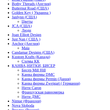
Bothy Threads (Англия)
Butternut Road (США)
Golden Key ( Украина )
Janlynn (США)
Цветы
JCA (США)
Люди
Joan Elliott Design
Just Nan ( США )
Anchor (Англия)
Maia
Candamar Designs (США)
Kustom Krafts (Канада)
Схемы КК
КАНВА,НИТКИ, БИСЕР
Бисер Mill Hill
Канва фирмы DMC
Канва фирмы Permin (Дания)
Канва фирмы Zweigart ( Германия)
Нити Caron
Французская равномерка
Нити ДМС
Nimue (Франция)
Nova Sloboda
Риолис (Россия)