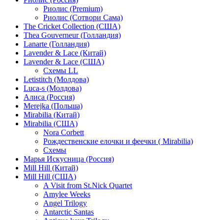
Риолис (Premium)
Риолис (Сотвори Сама)
The Cricket Collection (США)
Thea Gouverneur (Голландия)
Lanarte (Голландия)
Lavender & Lace (Китай)
Lavender & Lace (США)
Схемы LL
Letistitch (Молдова)
Luca-s (Молдова)
Алиса (Россия)
Merejka (Польша)
Mirabilia (Китай)
Mirabilia (США)
Nora Corbett
Рождественские елочки и феечки ( Mirabilia)
Схемы
Марья Искусница (Россия)
Mill Hill (Китай)
Mill Hill (США)
A Visit from St.Nick Quartet
Amylee Weeks
Angel Trilogy
Antarctic Santas