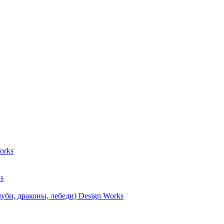
orks
s
уби, драконы, лебеди) Design Works