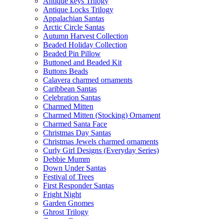
Antique keys Trilogy
Antique Locks Trilogy
Appalachian Santas
Arctic Circle Santas
Autumn Harvest Collection
Beaded Holiday Collection
Beaded Pin Pillow
Buttoned and Beaded Kit
Buttons Beads
Calavera charmed ornaments
Caribbean Santas
Celebration Santas
Charmed Mitten
Charmed Mitten (Stocking) Ornament
Charmed Santa Face
Christmas Day Santas
Christmas Jewels charmed ornaments
Curly Girl Designs (Everyday Series)
Debbie Mumm
Down Under Santas
Festival of Trees
First Responder Santas
Fright Night
Garden Gnomes
Ghrost Trilogy