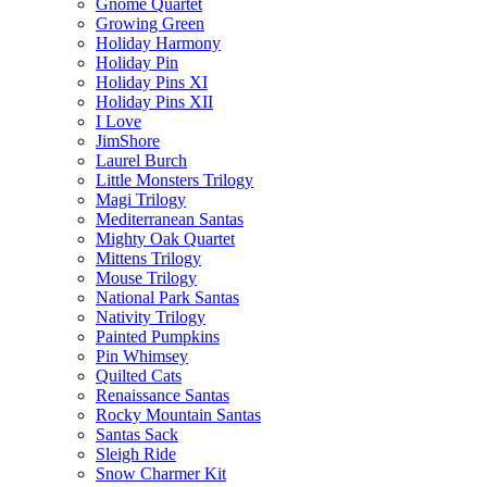
Gnome Quartet
Growing Green
Holiday Harmony
Holiday Pin
Holiday Pins XI
Holiday Pins XII
I Love
JimShore
Laurel Burch
Little Monsters Trilogy
Magi Trilogy
Mediterranean Santas
Mighty Oak Quartet
Mittens Trilogy
Mouse Trilogy
National Park Santas
Nativity Trilogy
Painted Pumpkins
Pin Whimsey
Quilted Cats
Renaissance Santas
Rocky Mountain Santas
Santas Sack
Sleigh Ride
Snow Charmer Kit