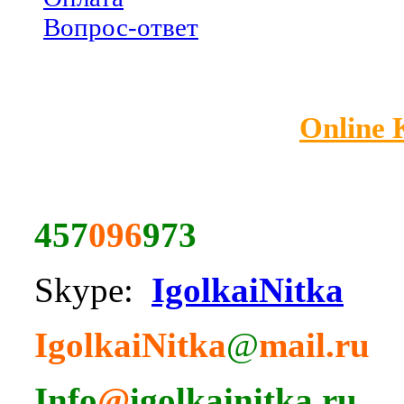
Вопрос-ответ
Online
457
096
973
Skype:
IgolkaiNitka
IgolkaiNitka
@
mail.ru
Info
@
igolkainitka.ru