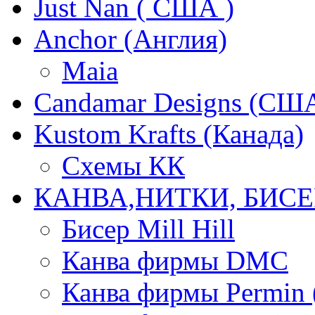
Just Nan ( США )
Anchor (Англия)
Maia
Candamar Designs (СШ
Kustom Krafts (Канада)
Схемы КК
КАНВА,НИТКИ, БИСЕ
Бисер Mill Hill
Канва фирмы DMC
Канва фирмы Permin 