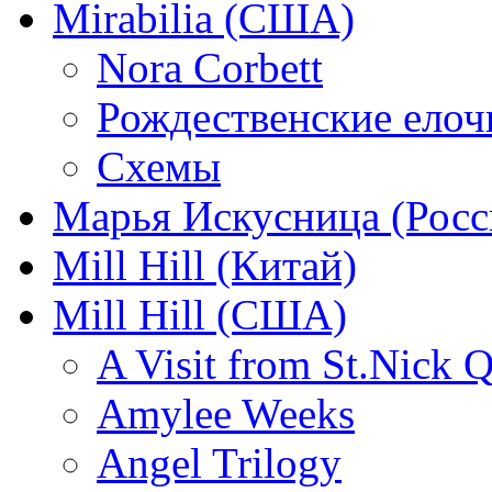
Mirabilia (США)
Nora Corbett
Рождественские елочк
Схемы
Марья Искусница (Росс
Mill Hill (Китай)
Mill Hill (США)
A Visit from St.Nick Q
Amylee Weeks
Angel Trilogy