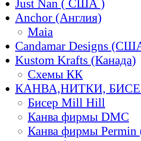
Just Nan ( США )
Anchor (Англия)
Maia
Candamar Designs (СШ
Kustom Krafts (Канада)
Схемы КК
КАНВА,НИТКИ, БИСЕ
Бисер Mill Hill
Канва фирмы DMC
Канва фирмы Permin 