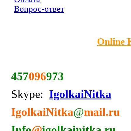
Вопрос-ответ
Online
457
096
973
Skype:
IgolkaiNitka
IgolkaiNitka
@
mail.ru
Info
@
igolkainitka.ru