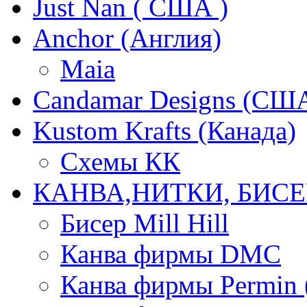
Just Nan ( США )
Anchor (Англия)
Maia
Candamar Designs (СШ
Kustom Krafts (Канада)
Схемы КК
КАНВА,НИТКИ, БИСЕ
Бисер Mill Hill
Канва фирмы DMC
Канва фирмы Permin 