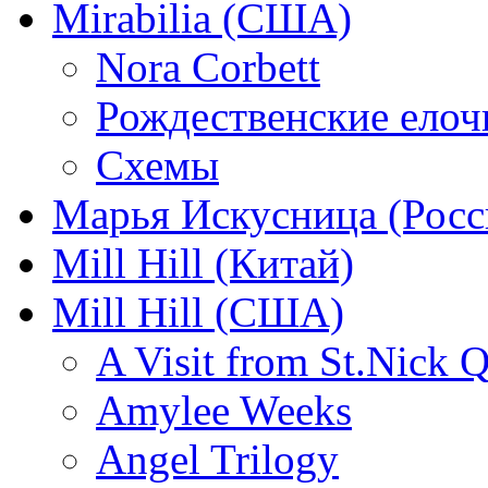
Mirabilia (США)
Nora Corbett
Рождественские елочк
Схемы
Марья Искусница (Росс
Mill Hill (Китай)
Mill Hill (США)
A Visit from St.Nick Q
Amylee Weeks
Angel Trilogy