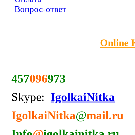
Вопрос-ответ
Online
457
096
973
Skype:
IgolkaiNitka
IgolkaiNitka
@
mail.ru
Info
@
igolkainitka.ru