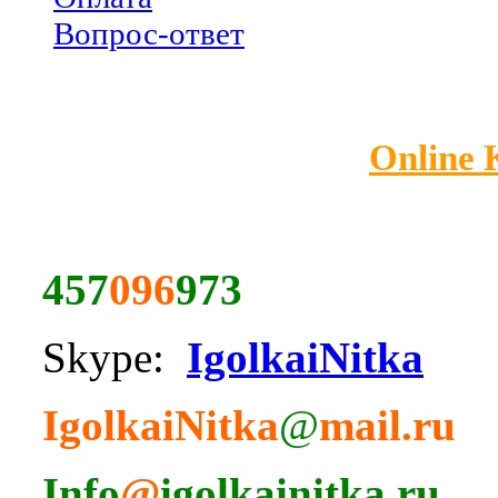
Вопрос-ответ
Online
457
096
973
Skype:
IgolkaiNitka
IgolkaiNitka
@
mail.ru
Info
@
igolkainitka.ru