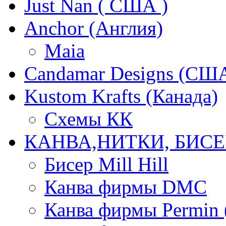
Just Nan ( США )
Anchor (Англия)
Maia
Candamar Designs (СШ
Kustom Krafts (Канада)
Схемы КК
КАНВА,НИТКИ, БИСЕ
Бисер Mill Hill
Канва фирмы DMC
Канва фирмы Permin 