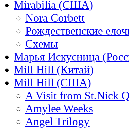
Mirabilia (США)
Nora Corbett
Рождественские елочк
Схемы
Марья Искусница (Росс
Mill Hill (Китай)
Mill Hill (США)
A Visit from St.Nick Q
Amylee Weeks
Angel Trilogy