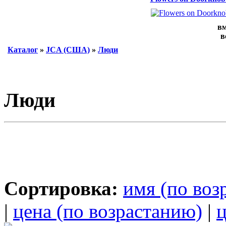
вм
в
Каталог
»
JCA (США)
»
Люди
Люди
Сортировка:
имя (по воз
|
цена (по возрастанию)
|
ц