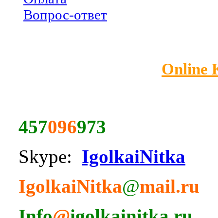
Вопрос-ответ
Online
457
096
973
Skype:
IgolkaiNitka
IgolkaiNitka
@
mail.ru
Info
@
igolkainitka.ru