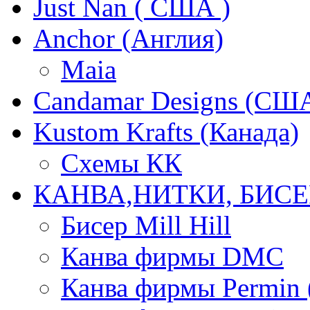
Just Nan ( США )
Anchor (Англия)
Maia
Candamar Designs (СШ
Kustom Krafts (Канада)
Схемы КК
КАНВА,НИТКИ, БИСЕ
Бисер Mill Hill
Канва фирмы DMC
Канва фирмы Permin 