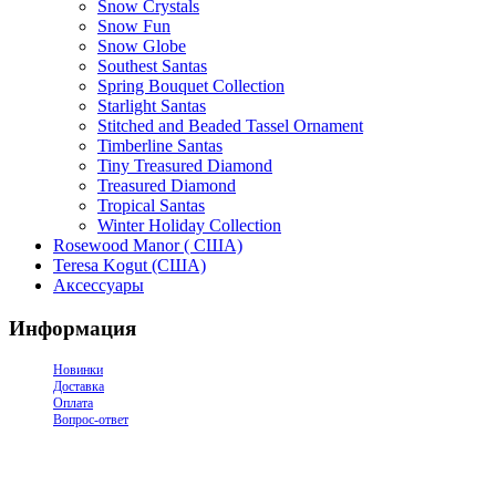
Snow Crystals
Snow Fun
Snow Globe
Southest Santas
Spring Bouquet Collection
Starlight Santas
Stitched and Beaded Tassel Ornament
Timberline Santas
Tiny Treasured Diamond
Treasured Diamond
Tropical Santas
Winter Holiday Collection
Rosewood Manor ( США)
Teresa Kogut (США)
Аксессуары
Информация
Новинки
Доставка
Оплата
Вопрос-ответ