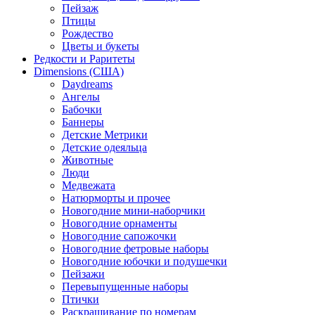
Пейзаж
Птицы
Рождество
Цветы и букеты
Редкости и Раритеты
Dimensions (США)
Daydreams
Ангелы
Бабочки
Баннеры
Детские Метрики
Детские одеяльца
Животные
Люди
Медвежата
Натюрморты и прочее
Новогодние мини-наборчики
Новогодние орнаменты
Новогодние сапожочки
Новогодние фетровые наборы
Новогодние юбочки и подушечки
Пейзажи
Перевыпущенные наборы
Птички
Раскрашивание по номерам