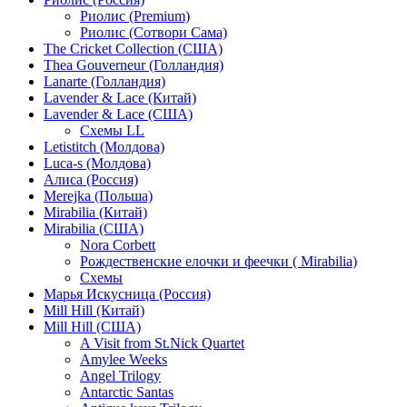
Риолис (Premium)
Риолис (Сотвори Сама)
The Cricket Collection (США)
Thea Gouverneur (Голландия)
Lanarte (Голландия)
Lavender & Lace (Китай)
Lavender & Lace (США)
Схемы LL
Letistitch (Молдова)
Luca-s (Молдова)
Алиса (Россия)
Merejka (Польша)
Mirabilia (Китай)
Mirabilia (США)
Nora Corbett
Рождественские елочки и феечки ( Mirabilia)
Схемы
Марья Искусница (Россия)
Mill Hill (Китай)
Mill Hill (США)
A Visit from St.Nick Quartet
Amylee Weeks
Angel Trilogy
Antarctic Santas