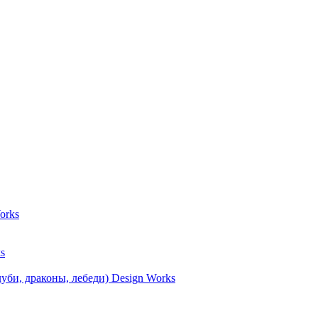
orks
s
уби, драконы, лебеди) Design Works