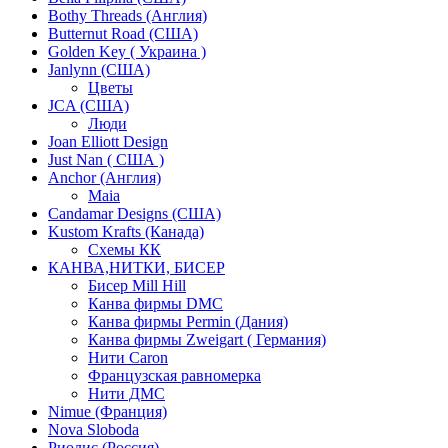
Bothy Threads (Англия)
Butternut Road (США)
Golden Key ( Украина )
Janlynn (США)
Цветы
JCA (США)
Люди
Joan Elliott Design
Just Nan ( США )
Anchor (Англия)
Maia
Candamar Designs (США)
Kustom Krafts (Канада)
Схемы КК
КАНВА,НИТКИ, БИСЕР
Бисер Mill Hill
Канва фирмы DMC
Канва фирмы Permin (Дания)
Канва фирмы Zweigart ( Германия)
Нити Caron
Французская равномерка
Нити ДМС
Nimue (Франция)
Nova Sloboda
Риолис (Россия)