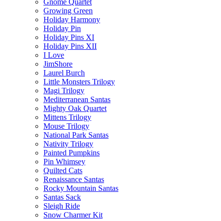
Gnome Quartet
Growing Green
Holiday Harmony
Holiday Pin
Holiday Pins XI
Holiday Pins XII
I Love
JimShore
Laurel Burch
Little Monsters Trilogy
Magi Trilogy
Mediterranean Santas
Mighty Oak Quartet
Mittens Trilogy
Mouse Trilogy
National Park Santas
Nativity Trilogy
Painted Pumpkins
Pin Whimsey
Quilted Cats
Renaissance Santas
Rocky Mountain Santas
Santas Sack
Sleigh Ride
Snow Charmer Kit