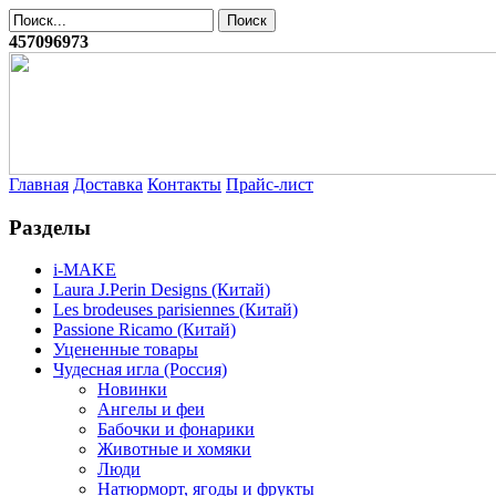
457096973
Главная
Доставка
Контакты
Прайс-лист
Разделы
i-MAKE
Laura J.Perin Designs (Китай)
Les brodeuses parisiennes (Китай)
Passione Ricamo (Китай)
Уцененные товары
Чудесная игла (Россия)
Новинки
Ангелы и феи
Бабочки и фонарики
Животные и хомяки
Люди
Натюрморт, ягоды и фрукты