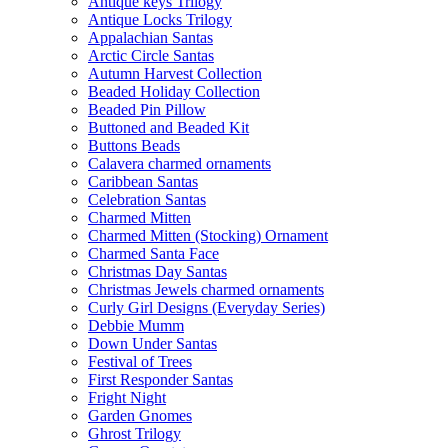
Antique keys Trilogy
Antique Locks Trilogy
Appalachian Santas
Arctic Circle Santas
Autumn Harvest Collection
Beaded Holiday Collection
Beaded Pin Pillow
Buttoned and Beaded Kit
Buttons Beads
Calavera charmed ornaments
Caribbean Santas
Celebration Santas
Charmed Mitten
Charmed Mitten (Stocking) Ornament
Charmed Santa Face
Christmas Day Santas
Christmas Jewels charmed ornaments
Curly Girl Designs (Everyday Series)
Debbie Mumm
Down Under Santas
Festival of Trees
First Responder Santas
Fright Night
Garden Gnomes
Ghrost Trilogy