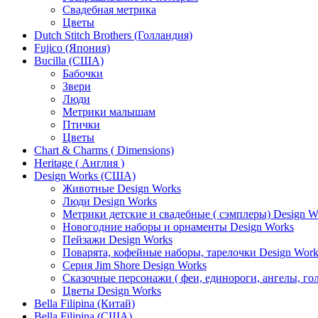
Свадебная метрика
Цветы
Dutch Stitch Brothers (Голландия)
Fujico (Япония)
Bucilla (США)
Бабочки
Звери
Люди
Метрики малышам
Птички
Цветы
Chart & Charms ( Dimensions)
Heritage ( Англия )
Design Works (США)
Животные Design Works
Люди Design Works
Метрики детские и свадебные ( сэмплеры) Design W
Новогодние наборы и орнаменты Design Works
Пейзажи Design Works
Поварята, кофейные наборы, тарелочки Design Work
Серия Jim Shore Design Works
Сказочные персонажи ( феи, единороги, ангелы, гол
Цветы Design Works
Bella Filipina (Китай)
Bella Filipina (США)