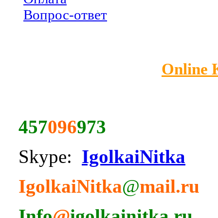
Вопрос-ответ
Online
457
096
973
Skype:
IgolkaiNitka
IgolkaiNitka
@
mail.ru
Info
@
igolkainitka.ru