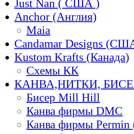
Just Nan ( США )
Anchor (Англия)
Maia
Candamar Designs (СШ
Kustom Krafts (Канада)
Схемы КК
КАНВА,НИТКИ, БИСЕ
Бисер Mill Hill
Канва фирмы DMC
Канва фирмы Permin 