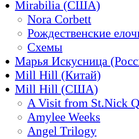
Mirabilia (США)
Nora Corbett
Рождественские елочк
Схемы
Марья Искусница (Росс
Mill Hill (Китай)
Mill Hill (США)
A Visit from St.Nick Q
Amylee Weeks
Angel Trilogy