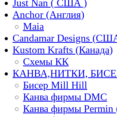
Just Nan ( США )
Anchor (Англия)
Maia
Candamar Designs (СШ
Kustom Krafts (Канада)
Схемы КК
КАНВА,НИТКИ, БИСЕ
Бисер Mill Hill
Канва фирмы DMC
Канва фирмы Permin 