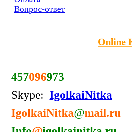
Вопрос-ответ
Online
457
096
973
Skype:
IgolkaiNitka
IgolkaiNitka
@
mail.ru
Info
@
igolkainitka.ru