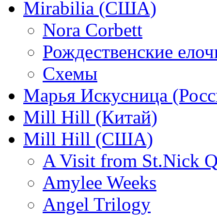
Mirabilia (США)
Nora Corbett
Рождественские елочк
Схемы
Марья Искусница (Росс
Mill Hill (Китай)
Mill Hill (США)
A Visit from St.Nick Q
Amylee Weeks
Angel Trilogy