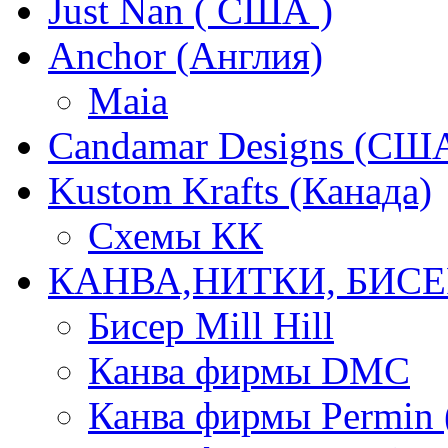
Just Nan ( США )
Anchor (Англия)
Maia
Candamar Designs (СШ
Kustom Krafts (Канада)
Схемы КК
КАНВА,НИТКИ, БИСЕ
Бисер Mill Hill
Канва фирмы DMC
Канва фирмы Permin 