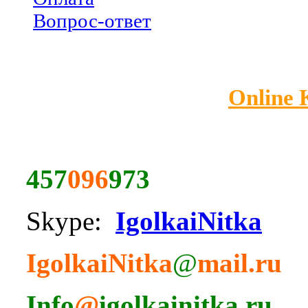
Вопрос-ответ
Online
457
096
973
Skype:
IgolkaiNitka
IgolkaiNitka
@
mail.ru
Info
@
igolkainitka.ru