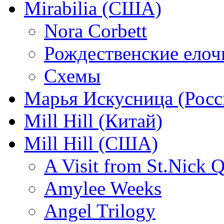
Mirabilia (США)
Nora Corbett
Рождественские елочк
Схемы
Марья Искусница (Росс
Mill Hill (Китай)
Mill Hill (США)
A Visit from St.Nick Q
Amylee Weeks
Angel Trilogy