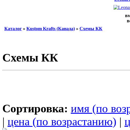
вм
в
Каталог
»
Kustom Krafts (Канада)
»
Схемы КК
Схемы КК
Сортировка:
имя (по воз
|
цена (по возрастанию)
|
ц