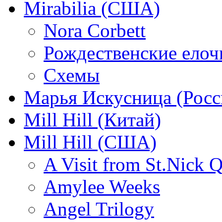
Mirabilia (США)
Nora Corbett
Рождественские елочк
Схемы
Марья Искусница (Росс
Mill Hill (Китай)
Mill Hill (США)
A Visit from St.Nick Q
Amylee Weeks
Angel Trilogy