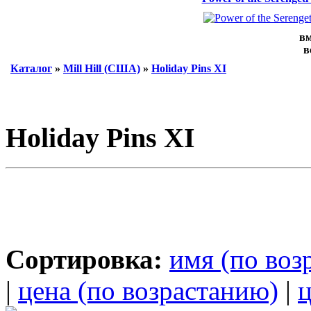
вм
в
Каталог
»
Mill Hill (США)
»
Holiday Pins XI
Holiday Pins XI
Сортировка:
имя (по воз
|
цена (по возрастанию)
|
ц