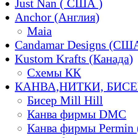
Just Nan ( США )
Anchor (Англия)
Maia
Candamar Designs (СШ
Kustom Krafts (Канада)
Схемы КК
КАНВА,НИТКИ, БИСЕ
Бисер Mill Hill
Канва фирмы DMC
Канва фирмы Permin 