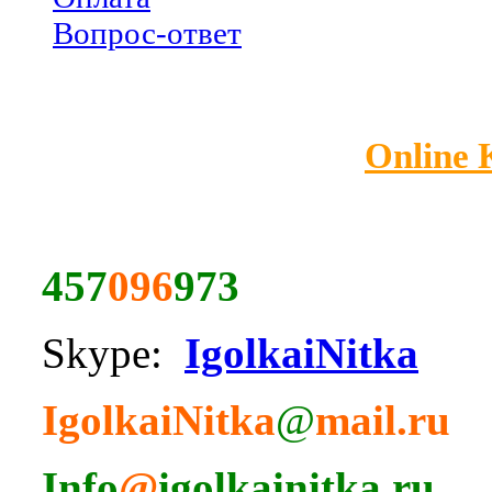
Вопрос-ответ
Online
457
096
973
Skype:
IgolkaiNitka
IgolkaiNitka
@
mail.ru
Info
@
igolkainitka.ru