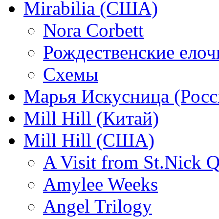
Mirabilia (США)
Nora Corbett
Рождественские елочк
Схемы
Марья Искусница (Росс
Mill Hill (Китай)
Mill Hill (США)
A Visit from St.Nick Q
Amylee Weeks
Angel Trilogy