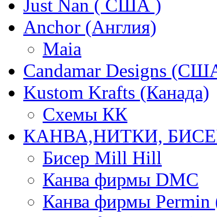
Just Nan ( США )
Anchor (Англия)
Maia
Candamar Designs (СШ
Kustom Krafts (Канада)
Схемы КК
КАНВА,НИТКИ, БИСЕ
Бисер Mill Hill
Канва фирмы DMC
Канва фирмы Permin 