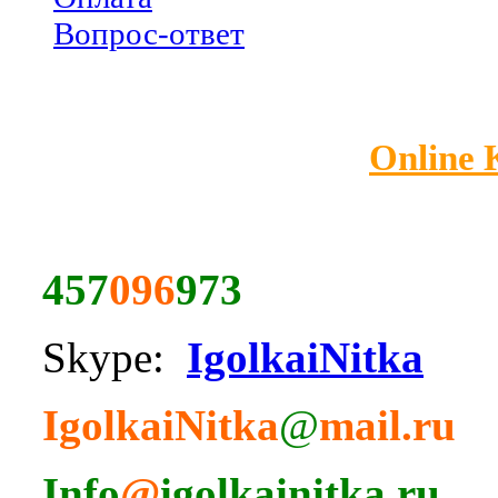
Вопрос-ответ
Online
457
096
973
Skype:
IgolkaiNitka
IgolkaiNitka
@
mail.ru
Info
@
igolkainitka.ru