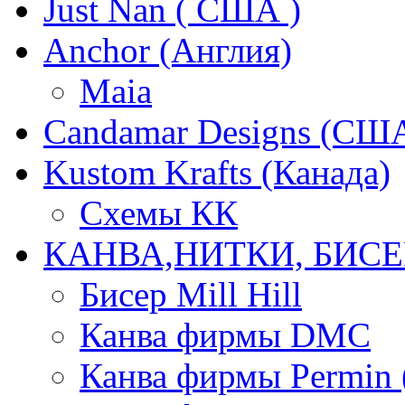
Just Nan ( США )
Anchor (Англия)
Maia
Candamar Designs (СШ
Kustom Krafts (Канада)
Схемы КК
КАНВА,НИТКИ, БИСЕ
Бисер Mill Hill
Канва фирмы DMC
Канва фирмы Permin 