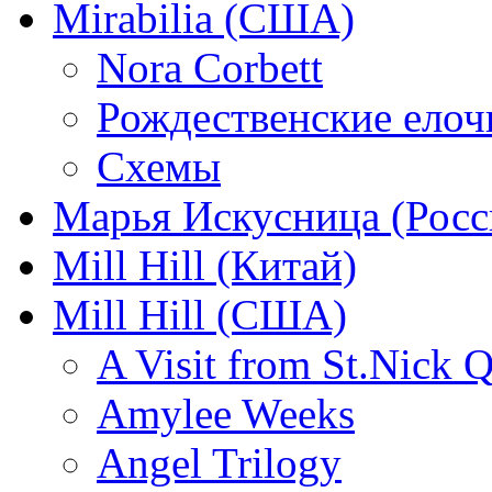
Mirabilia (США)
Nora Corbett
Рождественские елочк
Схемы
Марья Искусница (Росс
Mill Hill (Китай)
Mill Hill (США)
A Visit from St.Nick Q
Amylee Weeks
Angel Trilogy