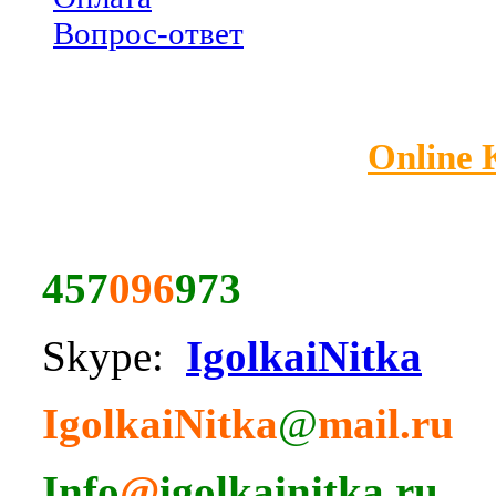
Вопрос-ответ
Online
457
096
973
Skype:
IgolkaiNitka
IgolkaiNitka
@
mail.ru
Info
@
igolkainitka.ru