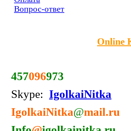
Вопрос-ответ
Online
457
096
973
Skype:
IgolkaiNitka
IgolkaiNitka
@
mail.ru
Info
@
igolkainitka.ru