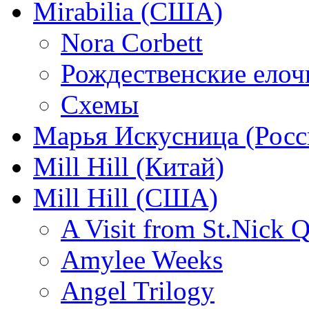
Mirabilia (США)
Nora Corbett
Рождественские елочк
Схемы
Марья Искусница (Росс
Mill Hill (Китай)
Mill Hill (США)
A Visit from St.Nick Q
Amylee Weeks
Angel Trilogy