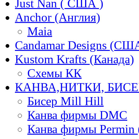
Just Nan ( США )
Anchor (Англия)
Maia
Candamar Designs (СШ
Kustom Krafts (Канада)
Схемы КК
КАНВА,НИТКИ, БИСЕ
Бисер Mill Hill
Канва фирмы DMC
Канва фирмы Permin 