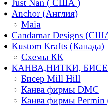
Just Nan ( США )
Anchor (Англия)
Maia
Candamar Designs (СШ
Kustom Krafts (Канада)
Схемы КК
КАНВА,НИТКИ, БИСЕ
Бисер Mill Hill
Канва фирмы DMC
Канва фирмы Permin 