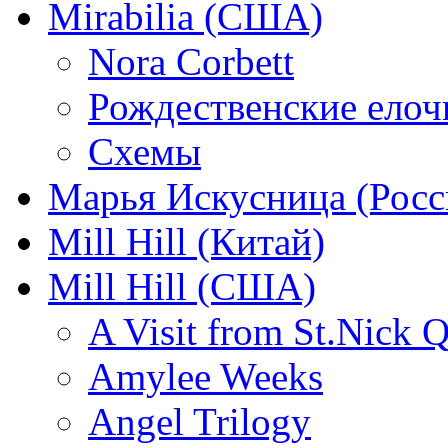
Mirabilia (США)
Nora Corbett
Рождественские елочк
Схемы
Марья Искусница (Росс
Mill Hill (Китай)
Mill Hill (США)
A Visit from St.Nick Q
Amylee Weeks
Angel Trilogy