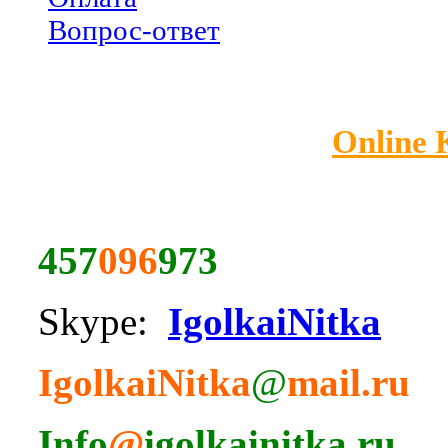
Вопрос-ответ
Online
457
096
973
Skype:
IgolkaiNitka
IgolkaiNitka
@
mail.ru
Info
@
igolkainitka.ru