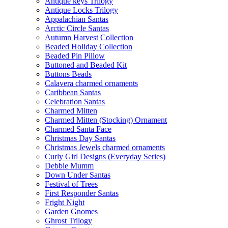
Antique keys Trilogy
Antique Locks Trilogy
Appalachian Santas
Arctic Circle Santas
Autumn Harvest Collection
Beaded Holiday Collection
Beaded Pin Pillow
Buttoned and Beaded Kit
Buttons Beads
Calavera charmed ornaments
Caribbean Santas
Celebration Santas
Charmed Mitten
Charmed Mitten (Stocking) Ornament
Charmed Santa Face
Christmas Day Santas
Christmas Jewels charmed ornaments
Curly Girl Designs (Everyday Series)
Debbie Mumm
Down Under Santas
Festival of Trees
First Responder Santas
Fright Night
Garden Gnomes
Ghrost Trilogy