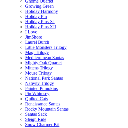
Gnome Quartet
Growing Green
Holiday Harmony
Holiday Pin
Holiday Pins XI
Holiday Pins XII
I Love
JimShore
Laurel Burch
Little Monsters Trilogy
Magi Trilogy
Mediterranean Santas
Mighty Oak Quartet
Mittens Trilogy
Mouse Trilogy
National Park Santas
Nativity Trilogy
Painted Pumpkins
Pin Whimsey
Quilted Cats
Renaissance Santas
Rocky Mountain Santas
Santas Sack
Sleigh Ride
Snow Charmer Kit