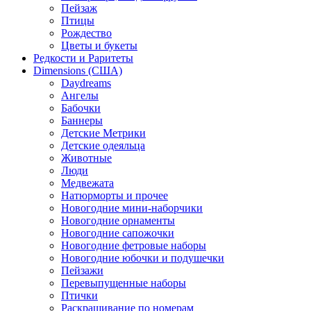
Пейзаж
Птицы
Рождество
Цветы и букеты
Редкости и Раритеты
Dimensions (США)
Daydreams
Ангелы
Бабочки
Баннеры
Детские Метрики
Детские одеяльца
Животные
Люди
Медвежата
Натюрморты и прочее
Новогодние мини-наборчики
Новогодние орнаменты
Новогодние сапожочки
Новогодние фетровые наборы
Новогодние юбочки и подушечки
Пейзажи
Перевыпущенные наборы
Птички
Раскрашивание по номерам