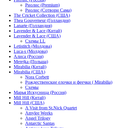
Риолис (Premium)
Риолис (Сотвори Сама)
The Cricket Collection (США)
Thea Gouverneur (Голландия)
Lanarte (Голландия)
Lavender & Lace (Китай)
Lavender & Lace (США)
Схемы LL
Letistitch (Молдова)
Luca-s (Молдова)
Алиса (Россия)
Merejka (Польша)
Mirabilia (Китай)
Mirabilia (США)
Nora Corbett
Рождественские елочки и феечки ( Mirabilia)
Схемы
Марья Искусница (Россия)
Mill Hill (Китай)
Mill Hill (США)
A Visit from St.Nick Quartet
Amylee Weeks
Angel Trilogy
Antarctic Santas