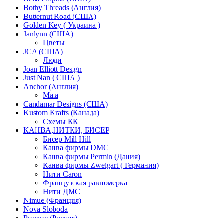
Bothy Threads (Англия)
Butternut Road (США)
Golden Key ( Украина )
Janlynn (США)
Цветы
JCA (США)
Люди
Joan Elliott Design
Just Nan ( США )
Anchor (Англия)
Maia
Candamar Designs (США)
Kustom Krafts (Канада)
Схемы КК
КАНВА,НИТКИ, БИСЕР
Бисер Mill Hill
Канва фирмы DMC
Канва фирмы Permin (Дания)
Канва фирмы Zweigart ( Германия)
Нити Caron
Французская равномерка
Нити ДМС
Nimue (Франция)
Nova Sloboda
Риолис (Россия)