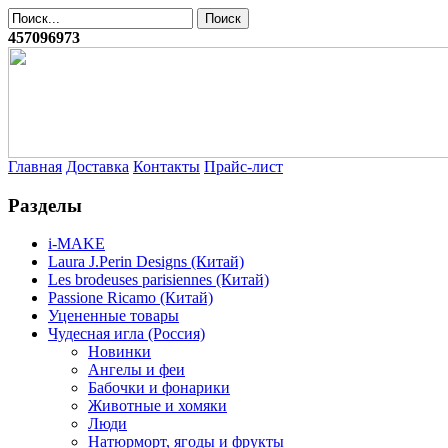
457096973
Главная
Доставка
Контакты
Прайс-лист
Разделы
i-MAKE
Laura J.Perin Designs (Китай)
Les brodeuses parisiennes (Китай)
Passione Ricamo (Китай)
Уцененные товары
Чудесная игла (Россия)
Новинки
Ангелы и феи
Бабочки и фонарики
Животные и хомяки
Люди
Натюрморт, ягоды и фрукты