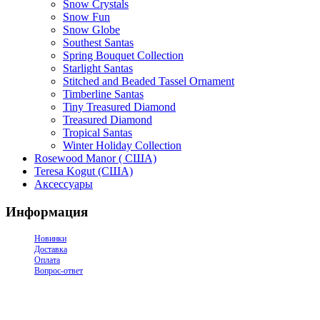
Snow Crystals
Snow Fun
Snow Globe
Southest Santas
Spring Bouquet Collection
Starlight Santas
Stitched and Beaded Tassel Ornament
Timberline Santas
Tiny Treasured Diamond
Treasured Diamond
Tropical Santas
Winter Holiday Collection
Rosewood Manor ( США)
Teresa Kogut (США)
Аксессуары
Информация
Новинки
Доставка
Оплата
Вопрос-ответ