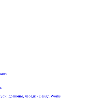
orks
s
уби, драконы, лебеди) Design Works