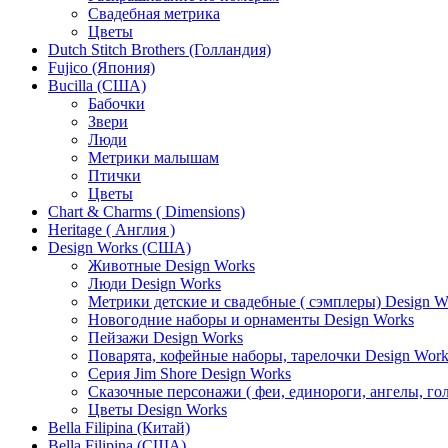
Свадебная метрика
Цветы
Dutch Stitch Brothers (Голландия)
Fujico (Япония)
Bucilla (США)
Бабочки
Звери
Люди
Метрики малышам
Птички
Цветы
Chart & Charms ( Dimensions)
Heritage ( Англия )
Design Works (США)
Животные Design Works
Люди Design Works
Метрики детские и свадебные ( сэмплеры) Design W
Новогодние наборы и орнаменты Design Works
Пейзажи Design Works
Поварята, кофейные наборы, тарелочки Design Work
Серия Jim Shore Design Works
Сказочные персонажи ( феи, единороги, ангелы, гол
Цветы Design Works
Bella Filipina (Китай)
Bella Filipina (США)