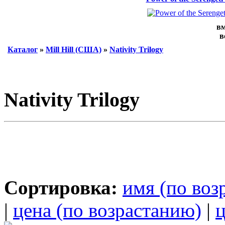
вм
в
Каталог
»
Mill Hill (США)
»
Nativity Trilogy
Nativity Trilogy
Сортировка:
имя (по воз
|
цена (по возрастанию)
|
ц