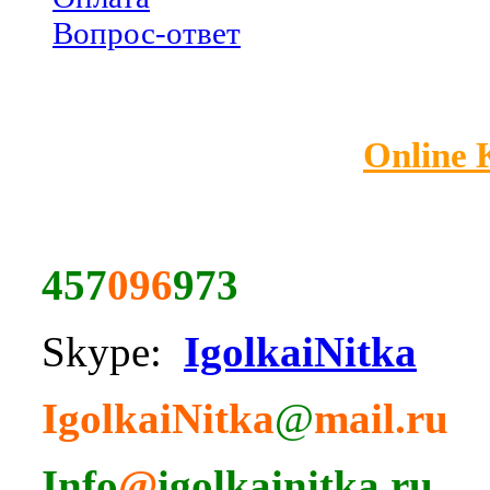
Вопрос-ответ
Online
457
096
973
Skype:
IgolkaiNitka
IgolkaiNitka
@
mail.ru
Info
@
igolkainitka.ru