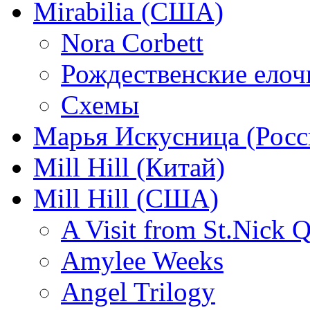
Mirabilia (США)
Nora Corbett
Рождественские елочк
Схемы
Марья Искусница (Росс
Mill Hill (Китай)
Mill Hill (США)
A Visit from St.Nick Q
Amylee Weeks
Angel Trilogy