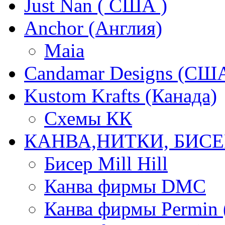
Just Nan ( США )
Anchor (Англия)
Maia
Candamar Designs (СШ
Kustom Krafts (Канада)
Схемы КК
КАНВА,НИТКИ, БИСЕ
Бисер Mill Hill
Канва фирмы DMC
Канва фирмы Permin 