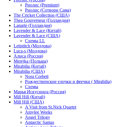
Риолис (Premium)
Риолис (Сотвори Сама)
The Cricket Collection (США)
Thea Gouverneur (Голландия)
Lanarte (Голландия)
Lavender & Lace (Китай)
Lavender & Lace (США)
Схемы LL
Letistitch (Молдова)
Luca-s (Молдова)
Алиса (Россия)
Merejka (Польша)
Mirabilia (Китай)
Mirabilia (США)
Nora Corbett
Рождественские елочки и феечки ( Mirabilia)
Схемы
Марья Искусница (Россия)
Mill Hill (Китай)
Mill Hill (США)
A Visit from St.Nick Quartet
Amylee Weeks
Angel Trilogy
Antarctic Santas