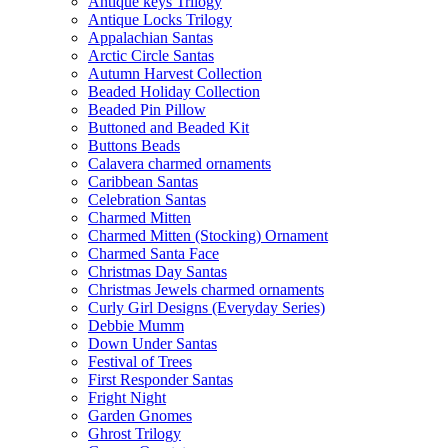
Antique keys Trilogy
Antique Locks Trilogy
Appalachian Santas
Arctic Circle Santas
Autumn Harvest Collection
Beaded Holiday Collection
Beaded Pin Pillow
Buttoned and Beaded Kit
Buttons Beads
Calavera charmed ornaments
Caribbean Santas
Celebration Santas
Charmed Mitten
Charmed Mitten (Stocking) Ornament
Charmed Santa Face
Christmas Day Santas
Christmas Jewels charmed ornaments
Curly Girl Designs (Everyday Series)
Debbie Mumm
Down Under Santas
Festival of Trees
First Responder Santas
Fright Night
Garden Gnomes
Ghrost Trilogy