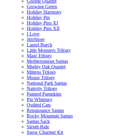
Gnome Quartet
Growing Green
Holiday Harmony
Holiday Pin
Holiday Pins XI
Holiday Pins XII
I Love
JimShore
Laurel Burch
Little Monsters Trilogy
Magi Trilogy
Mediterranean Santas
Mighty Oak Quartet
Mittens Trilogy
Mouse Trilogy
National Park Santas
Nativity Trilogy
Painted Pumpkins
Pin Whimsey
Quilted Cats
Renaissance Santas
Rocky Mountain Santas
Santas Sack
Sleigh Ride
Snow Charmer Kit