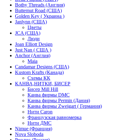
Bothy Threads (Англия)
Butternut Road (США)
Golden Key ( Украина )
Janlynn (США)
Цветы
JCA (США)
Люди
Joan Elliott Design
Just Nan ( США )
Anchor (Англия)
Maia
Candamar Designs (США)
Kustom Krafts (Канада)
Схемы КК
КАНВА,НИТКИ, БИСЕР
Бисер Mill Hill
Канва фирмы DMC
Канва фирмы Permin (Дания)
Канва фирмы Zweigart ( Германия)
Нити Caron
Французская равномерка
Нити ДМС
Nimue (Франция)
Nova Sloboda
Риолис (Россия)