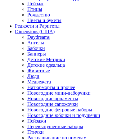
Пейзаж
Птицы
Рождество
Цветы и букеты
Редкости и Раритеты
Dimensions (США)
Daydreams
Ангелы
Бабочки
Баннеры
Детские Метрики
Детские одеяльца
Животные
Люди
Медвежата
Натюрморты и прочее
Новогодние мини-наборчики
Новогодние орнаменты
Новогодние сапожочки
Новогодние фетровые наборы
Новогодние юбочки и подушечки
Пейзажи
Перевыпущенные наборы
Птички
Раскрашивание по номерам