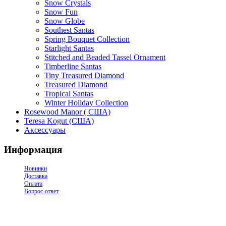
Snow Crystals
Snow Fun
Snow Globe
Southest Santas
Spring Bouquet Collection
Starlight Santas
Stitched and Beaded Tassel Ornament
Timberline Santas
Tiny Treasured Diamond
Treasured Diamond
Tropical Santas
Winter Holiday Collection
Rosewood Manor ( США)
Teresa Kogut (США)
Аксессуары
Информация
Новинки
Доставка
Оплата
Вопрос-ответ