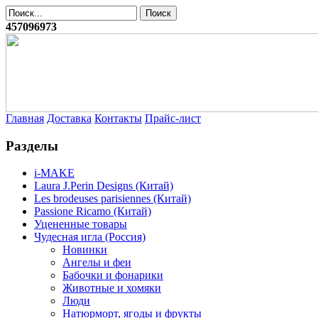
457096973
Главная
Доставка
Контакты
Прайс-лист
Разделы
i-MAKE
Laura J.Perin Designs (Китай)
Les brodeuses parisiennes (Китай)
Passione Ricamo (Китай)
Уцененные товары
Чудесная игла (Россия)
Новинки
Ангелы и феи
Бабочки и фонарики
Животные и хомяки
Люди
Натюрморт, ягоды и фрукты