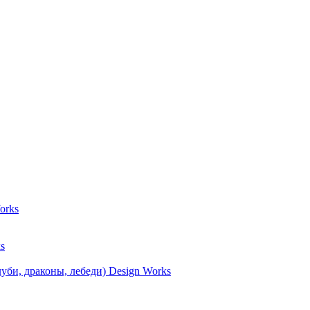
orks
s
уби, драконы, лебеди) Design Works