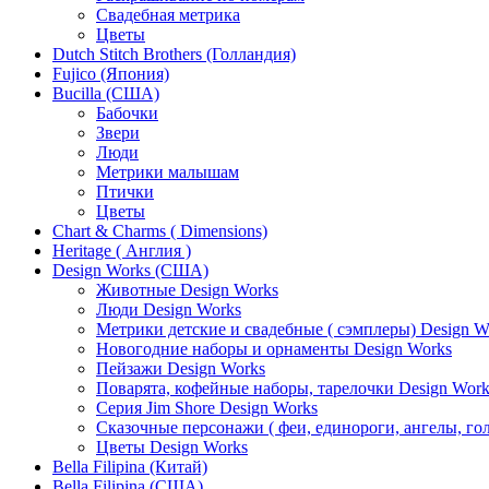
Свадебная метрика
Цветы
Dutch Stitch Brothers (Голландия)
Fujico (Япония)
Bucilla (США)
Бабочки
Звери
Люди
Метрики малышам
Птички
Цветы
Chart & Charms ( Dimensions)
Heritage ( Англия )
Design Works (США)
Животные Design Works
Люди Design Works
Метрики детские и свадебные ( сэмплеры) Design W
Новогодние наборы и орнаменты Design Works
Пейзажи Design Works
Поварята, кофейные наборы, тарелочки Design Work
Серия Jim Shore Design Works
Сказочные персонажи ( феи, единороги, ангелы, гол
Цветы Design Works
Bella Filipina (Китай)
Bella Filipina (США)