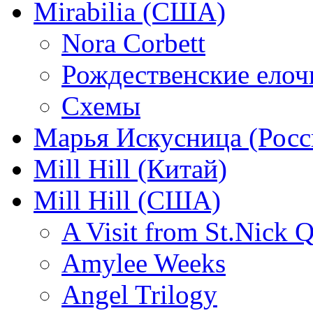
Mirabilia (США)
Nora Corbett
Рождественские елочк
Схемы
Марья Искусница (Росс
Mill Hill (Китай)
Mill Hill (США)
A Visit from St.Nick Q
Amylee Weeks
Angel Trilogy