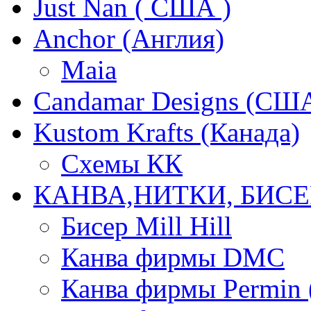
Just Nan ( США )
Anchor (Англия)
Maia
Candamar Designs (СШ
Kustom Krafts (Канада)
Схемы КК
КАНВА,НИТКИ, БИСЕ
Бисер Mill Hill
Канва фирмы DMC
Канва фирмы Permin 