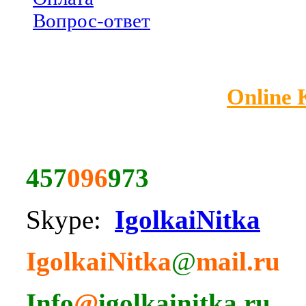
Вопрос-ответ
Online
457
096
973
Skype:
IgolkaiNitka
IgolkaiNitka
@
mail.ru
Info
@
igolkainitka.ru