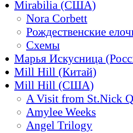
Mirabilia (США)
Nora Corbett
Рождественские елочк
Схемы
Марья Искусница (Росс
Mill Hill (Китай)
Mill Hill (США)
A Visit from St.Nick Q
Amylee Weeks
Angel Trilogy