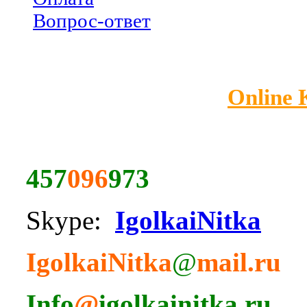
Вопрос-ответ
Online
457
096
973
Skype:
IgolkaiNitka
IgolkaiNitka
@
mail.ru
Info
@
igolkainitka.ru