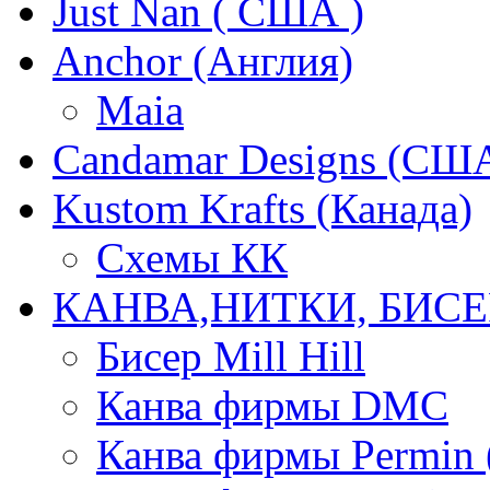
Just Nan ( США )
Anchor (Англия)
Maia
Candamar Designs (СШ
Kustom Krafts (Канада)
Схемы КК
КАНВА,НИТКИ, БИСЕ
Бисер Mill Hill
Канва фирмы DMC
Канва фирмы Permin 