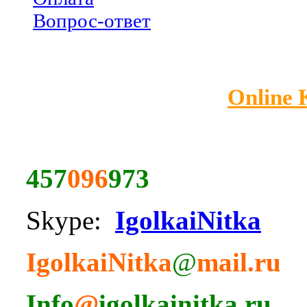
Вопрос-ответ
Online
457
096
973
Skype:
IgolkaiNitka
IgolkaiNitka
@
mail.ru
Info
@
igolkainitka.ru