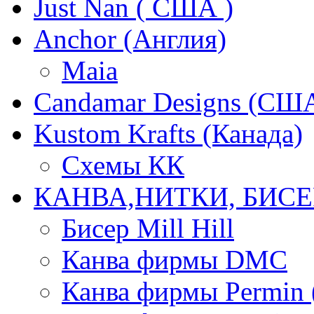
Just Nan ( США )
Anchor (Англия)
Maia
Candamar Designs (СШ
Kustom Krafts (Канада)
Схемы КК
КАНВА,НИТКИ, БИСЕ
Бисер Mill Hill
Канва фирмы DMC
Канва фирмы Permin 