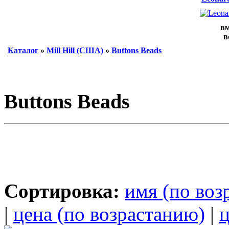
вм
в
Каталог
»
Mill Hill (США)
»
Buttons Beads
Buttons Beads
Сортировка:
имя (по воз
|
цена (по возрастанию)
|
ц