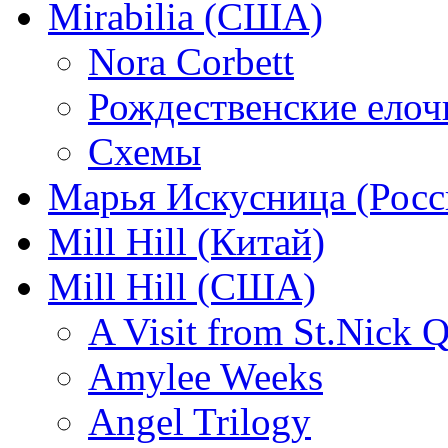
Mirabilia (США)
Nora Corbett
Рождественские елочк
Схемы
Марья Искусница (Росс
Mill Hill (Китай)
Mill Hill (США)
A Visit from St.Nick Q
Amylee Weeks
Angel Trilogy