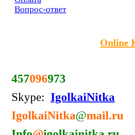
Вопрос-ответ
Online
457
096
973
Skype:
IgolkaiNitka
IgolkaiNitka
@
mail.ru
Info
@
igolkainitka.ru