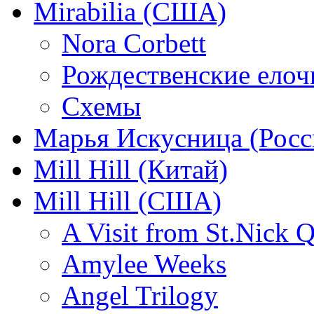
Mirabilia (США)
Nora Corbett
Рождественские елочк
Схемы
Марья Искусница (Росс
Mill Hill (Китай)
Mill Hill (США)
A Visit from St.Nick Q
Amylee Weeks
Angel Trilogy