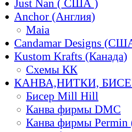
Just Nan ( США )
Anchor (Англия)
Maia
Candamar Designs (СШ
Kustom Krafts (Канада)
Схемы КК
КАНВА,НИТКИ, БИСЕ
Бисер Mill Hill
Канва фирмы DMC
Канва фирмы Permin 