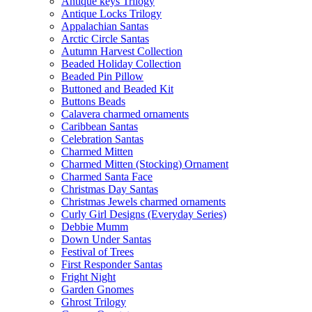
Antique keys Trilogy
Antique Locks Trilogy
Appalachian Santas
Arctic Circle Santas
Autumn Harvest Collection
Beaded Holiday Collection
Beaded Pin Pillow
Buttoned and Beaded Kit
Buttons Beads
Calavera charmed ornaments
Caribbean Santas
Celebration Santas
Charmed Mitten
Charmed Mitten (Stocking) Ornament
Charmed Santa Face
Christmas Day Santas
Christmas Jewels charmed ornaments
Curly Girl Designs (Everyday Series)
Debbie Mumm
Down Under Santas
Festival of Trees
First Responder Santas
Fright Night
Garden Gnomes
Ghrost Trilogy