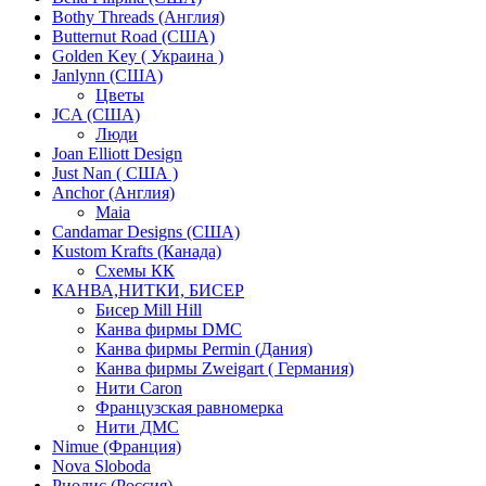
Bothy Threads (Англия)
Butternut Road (США)
Golden Key ( Украина )
Janlynn (США)
Цветы
JCA (США)
Люди
Joan Elliott Design
Just Nan ( США )
Anchor (Англия)
Maia
Candamar Designs (США)
Kustom Krafts (Канада)
Схемы КК
КАНВА,НИТКИ, БИСЕР
Бисер Mill Hill
Канва фирмы DMC
Канва фирмы Permin (Дания)
Канва фирмы Zweigart ( Германия)
Нити Caron
Французская равномерка
Нити ДМС
Nimue (Франция)
Nova Sloboda
Риолис (Россия)