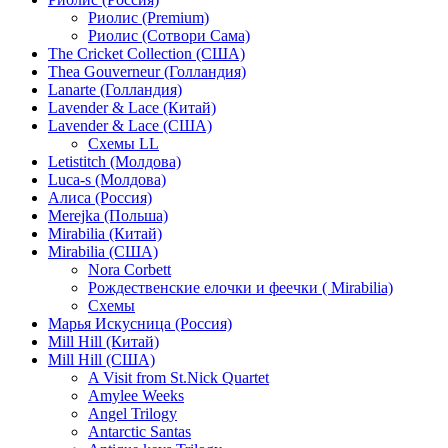
Риолис (Premium)
Риолис (Сотвори Сама)
The Cricket Collection (США)
Thea Gouverneur (Голландия)
Lanarte (Голландия)
Lavender & Lace (Китай)
Lavender & Lace (США)
Схемы LL
Letistitch (Молдова)
Luca-s (Молдова)
Алиса (Россия)
Merejka (Польша)
Mirabilia (Китай)
Mirabilia (США)
Nora Corbett
Рождественские елочки и феечки ( Mirabilia)
Схемы
Марья Искусница (Россия)
Mill Hill (Китай)
Mill Hill (США)
A Visit from St.Nick Quartet
Amylee Weeks
Angel Trilogy
Antarctic Santas