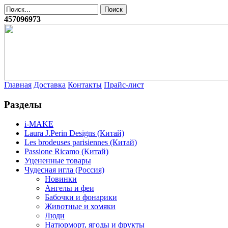
457096973
Главная
Доставка
Контакты
Прайс-лист
Разделы
i-MAKE
Laura J.Perin Designs (Китай)
Les brodeuses parisiennes (Китай)
Passione Ricamo (Китай)
Уцененные товары
Чудесная игла (Россия)
Новинки
Ангелы и феи
Бабочки и фонарики
Животные и хомяки
Люди
Натюрморт, ягоды и фрукты