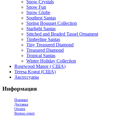
Snow Crystals
Snow Fun
Snow Globe
Southest Santas
Spring Bouquet Collection
Starlight Santas
Stitched and Beaded Tassel Ornament
Timberline Santas
Tiny Treasured Diamond
Treasured Diamond
Tropical Santas
Winter Holiday Collection
Rosewood Manor ( США)
Teresa Kogut (США)
Аксессуары
Информация
Новинки
Доставка
Оплата
Вопрос-ответ