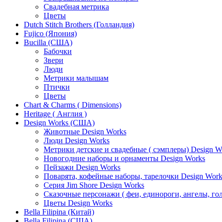
Свадебная метрика
Цветы
Dutch Stitch Brothers (Голландия)
Fujico (Япония)
Bucilla (США)
Бабочки
Звери
Люди
Метрики малышам
Птички
Цветы
Chart & Charms ( Dimensions)
Heritage ( Англия )
Design Works (США)
Животные Design Works
Люди Design Works
Метрики детские и свадебные ( сэмплеры) Design W
Новогодние наборы и орнаменты Design Works
Пейзажи Design Works
Поварята, кофейные наборы, тарелочки Design Work
Серия Jim Shore Design Works
Сказочные персонажи ( феи, единороги, ангелы, гол
Цветы Design Works
Bella Filipina (Китай)
Bella Filipina (США)