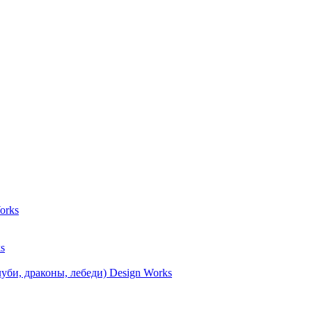
orks
s
уби, драконы, лебеди) Design Works