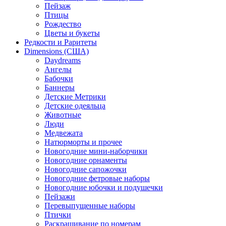
Пейзаж
Птицы
Рождество
Цветы и букеты
Редкости и Раритеты
Dimensions (США)
Daydreams
Ангелы
Бабочки
Баннеры
Детские Метрики
Детские одеяльца
Животные
Люди
Медвежата
Натюрморты и прочее
Новогодние мини-наборчики
Новогодние орнаменты
Новогодние сапожочки
Новогодние фетровые наборы
Новогодние юбочки и подушечки
Пейзажи
Перевыпущенные наборы
Птички
Раскрашивание по номерам