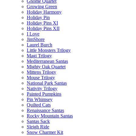
Gnome Quartet
Growing Green
Holiday Harmony
Holiday Pin
Holiday Pins XI
Holiday Pins XII
I Love
JimShore
Laurel Burch
Little Monsters Trilogy
Magi Trilogy
Mediterranean Santas
Mighty Oak Quartet
Mittens Trilogy
Mouse Trilogy
National Park Santas
Nativity Trilogy
Painted Pumpkins
Pin Whimsey
Quilted Cats
Renaissance Santas
Rocky Mountain Santas
Santas Sack
Sleigh Ride
Snow Charmer Kit