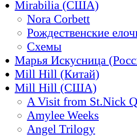
Mirabilia (США)
Nora Corbett
Рождественские елочк
Схемы
Марья Искусница (Росс
Mill Hill (Китай)
Mill Hill (США)
A Visit from St.Nick Q
Amylee Weeks
Angel Trilogy