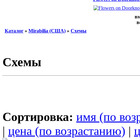
вм
в
Каталог
»
Mirabilia (США)
»
Схемы
Схемы
Сортировка:
имя (по воз
|
цена (по возрастанию)
|
ц