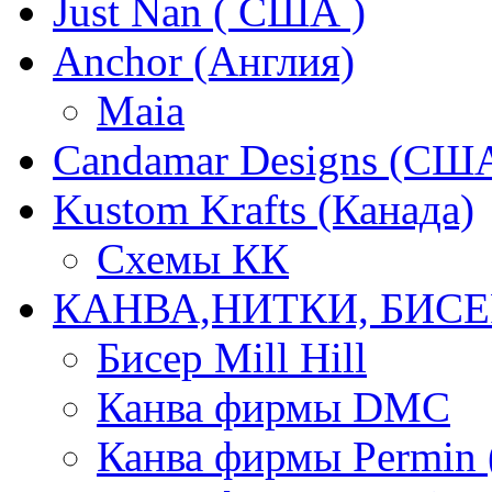
Just Nan ( США )
Anchor (Англия)
Maia
Candamar Designs (СШ
Kustom Krafts (Канада)
Схемы КК
КАНВА,НИТКИ, БИСЕ
Бисер Mill Hill
Канва фирмы DMC
Канва фирмы Permin 