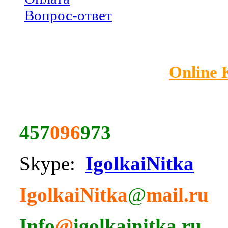
Вопрос-ответ
Online
457
096
973
Skype:
IgolkaiNitka
IgolkaiNitka
@
mail.ru
Info
@
igolkainitka.ru