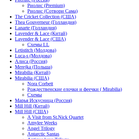
Риолис (Premium)
Риолис (Сотвори Сама)
The Cricket Collection (США)
Thea Gouverneur (Голландия)
Lanarte (Голландия)
Lavender & Lace (Китай)
Lavender & Lace (США)
Схемы LL
Letistitch (Молдова)
Luca-s (Молдова)
Алиса (Россия)
Merejka (Польша)
Mirabilia (Китай)
Mirabilia (США)
Nora Corbett
Рождественские елочки и феечки ( Mirabilia)
Схемы
Марья Искусница (Россия)
Mill Hill (Китай)
Mill Hill (США)
A Visit from St.Nick Quartet
Amylee Weeks
Angel Trilogy
Antarctic Santas