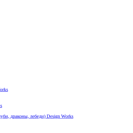
orks
s
уби, драконы, лебеди) Design Works