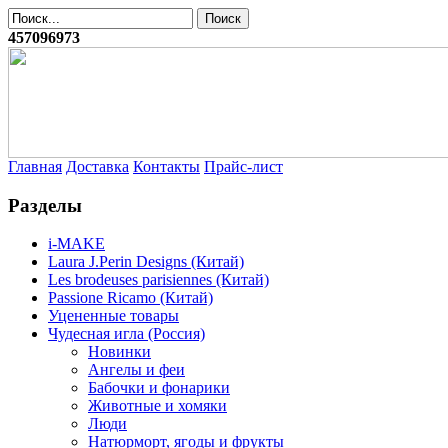
457096973
Главная
Доставка
Контакты
Прайс-лист
Разделы
i-MAKE
Laura J.Perin Designs (Китай)
Les brodeuses parisiennes (Китай)
Passione Ricamo (Китай)
Уцененные товары
Чудесная игла (Россия)
Новинки
Ангелы и феи
Бабочки и фонарики
Животные и хомяки
Люди
Натюрморт, ягоды и фрукты