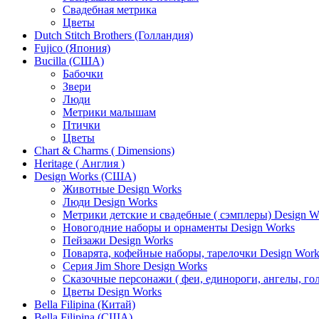
Свадебная метрика
Цветы
Dutch Stitch Brothers (Голландия)
Fujico (Япония)
Bucilla (США)
Бабочки
Звери
Люди
Метрики малышам
Птички
Цветы
Chart & Charms ( Dimensions)
Heritage ( Англия )
Design Works (США)
Животные Design Works
Люди Design Works
Метрики детские и свадебные ( сэмплеры) Design W
Новогодние наборы и орнаменты Design Works
Пейзажи Design Works
Поварята, кофейные наборы, тарелочки Design Work
Серия Jim Shore Design Works
Сказочные персонажи ( феи, единороги, ангелы, гол
Цветы Design Works
Bella Filipina (Китай)
Bella Filipina (США)