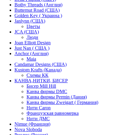
Bothy Threads (Англия)
Butternut Road (США)
Golden Key ( Украина )
Janlynn (США)
Цветы
JCA (США)
Люди
Joan Elliott Design
Just Nan ( США )
Anchor (Англия)
Maia
Candamar Designs (США)
Kustom Krafts (Канада)
Схемы КК
КАНВА,НИТКИ, БИСЕР
Бисер Mill Hill
Канва фирмы DMC
Канва фирмы Permin (Дания)
Канва фирмы Zweigart ( Германия)
Нити Caron
Французская равномерка
Нити ДМС
Nimue (Франция)
Nova Sloboda
Риолис (Россия)