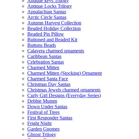
Antique keys Trilogy
Antique Locks Trilogy
Appalachian Santas
Arctic Circle Santas
Autumn Harvest Collection
Beaded Holiday Collection
Beaded Pin Pillow
Buttoned and Beaded Kit
Buttons Beads
Calavera charmed ornaments
Caribbean Santas
Celebration Santas
Charmed Mitten
Charmed Mitten (Stocking) Ornament
Charmed Santa Face
Christmas Day Santas
Christmas Jewels charmed ornaments
Curly Girl Designs (Everyday Series)
Debbie Mumm
Down Under Santas
Festival of Trees
First Responder Santas
Fright Night
Garden Gnomes
Ghrost Trilogy