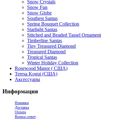
Snow Crystals
Snow Fun
Snow Globe
Southest Santas
Spring Bouquet Collection
Starlight Santas
Stitched and Beaded Tassel Ornament
Timberline Santas
Tiny Treasured Diamond
Treasured Diamond
Tropical Santas
Winter Holiday Collection
Rosewood Manor ( США)
Teresa Kogut (США)
Аксессуары
Информация
Новинки
Доставка
Оплата
Вопрос-ответ