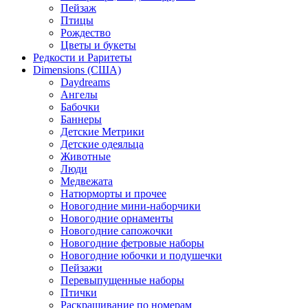
Пейзаж
Птицы
Рождество
Цветы и букеты
Редкости и Раритеты
Dimensions (США)
Daydreams
Ангелы
Бабочки
Баннеры
Детские Метрики
Детские одеяльца
Животные
Люди
Медвежата
Натюрморты и прочее
Новогодние мини-наборчики
Новогодние орнаменты
Новогодние сапожочки
Новогодние фетровые наборы
Новогодние юбочки и подушечки
Пейзажи
Перевыпущенные наборы
Птички
Раскрашивание по номерам