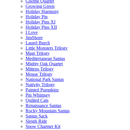
Gnome Quartet
Growing Green
Holiday Harmony
Holiday Pin
Holiday Pins XI
Holiday Pins XII
I Love
JimShore
Laurel Burch
Little Monsters Trilogy
Magi Trilogy
Mediterranean Santas
Mighty Oak Quartet
Mittens Trilogy
Mouse Trilogy
National Park Santas
Nativity Trilogy
Painted Pumpkins
Pin Whimsey
Quilted Cats
Renaissance Santas
Rocky Mountain Santas
Santas Sack
Sleigh Ride
Snow Charmer Kit