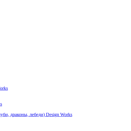
orks
s
уби, драконы, лебеди) Design Works