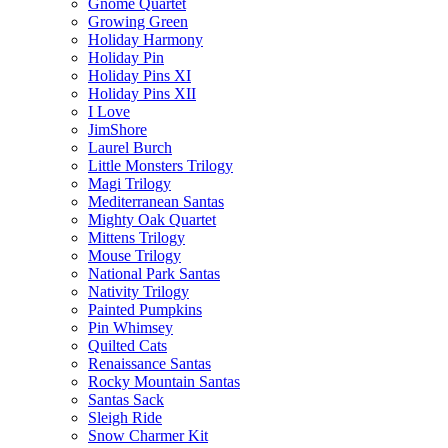
Gnome Quartet
Growing Green
Holiday Harmony
Holiday Pin
Holiday Pins XI
Holiday Pins XII
I Love
JimShore
Laurel Burch
Little Monsters Trilogy
Magi Trilogy
Mediterranean Santas
Mighty Oak Quartet
Mittens Trilogy
Mouse Trilogy
National Park Santas
Nativity Trilogy
Painted Pumpkins
Pin Whimsey
Quilted Cats
Renaissance Santas
Rocky Mountain Santas
Santas Sack
Sleigh Ride
Snow Charmer Kit