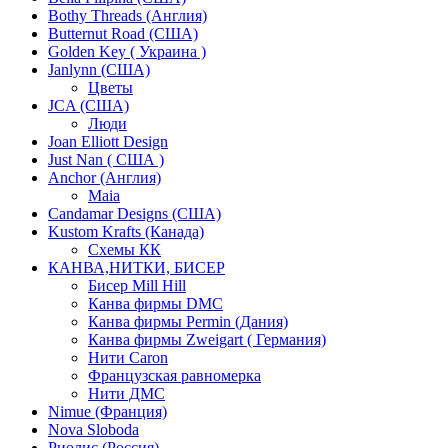
Bothy Threads (Англия)
Butternut Road (США)
Golden Key ( Украина )
Janlynn (США)
Цветы
JCA (США)
Люди
Joan Elliott Design
Just Nan ( США )
Anchor (Англия)
Maia
Candamar Designs (США)
Kustom Krafts (Канада)
Схемы КК
КАНВА,НИТКИ, БИСЕР
Бисер Mill Hill
Канва фирмы DMC
Канва фирмы Permin (Дания)
Канва фирмы Zweigart ( Германия)
Нити Caron
Французская равномерка
Нити ДМС
Nimue (Франция)
Nova Sloboda
Риолис (Россия)