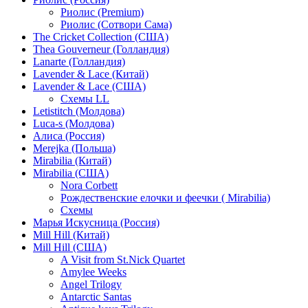
Риолис (Premium)
Риолис (Сотвори Сама)
The Cricket Collection (США)
Thea Gouverneur (Голландия)
Lanarte (Голландия)
Lavender & Lace (Китай)
Lavender & Lace (США)
Схемы LL
Letistitch (Молдова)
Luca-s (Молдова)
Алиса (Россия)
Merejka (Польша)
Mirabilia (Китай)
Mirabilia (США)
Nora Corbett
Рождественские елочки и феечки ( Mirabilia)
Схемы
Марья Искусница (Россия)
Mill Hill (Китай)
Mill Hill (США)
A Visit from St.Nick Quartet
Amylee Weeks
Angel Trilogy
Antarctic Santas