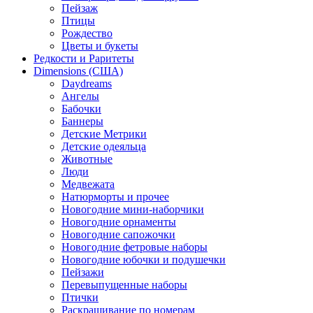
Пейзаж
Птицы
Рождество
Цветы и букеты
Редкости и Раритеты
Dimensions (США)
Daydreams
Ангелы
Бабочки
Баннеры
Детские Метрики
Детские одеяльца
Животные
Люди
Медвежата
Натюрморты и прочее
Новогодние мини-наборчики
Новогодние орнаменты
Новогодние сапожочки
Новогодние фетровые наборы
Новогодние юбочки и подушечки
Пейзажи
Перевыпущенные наборы
Птички
Раскрашивание по номерам