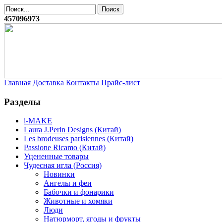
457096973
Главная
Доставка
Контакты
Прайс-лист
Разделы
i-MAKE
Laura J.Perin Designs (Китай)
Les brodeuses parisiennes (Китай)
Passione Ricamo (Китай)
Уцененные товары
Чудесная игла (Россия)
Новинки
Ангелы и феи
Бабочки и фонарики
Животные и хомяки
Люди
Натюрморт, ягоды и фрукты