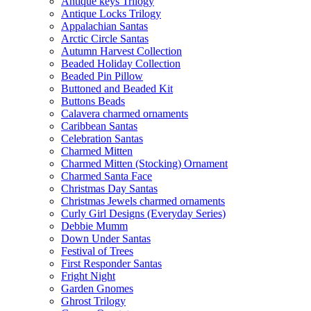
Antique keys Trilogy
Antique Locks Trilogy
Appalachian Santas
Arctic Circle Santas
Autumn Harvest Collection
Beaded Holiday Collection
Beaded Pin Pillow
Buttoned and Beaded Kit
Buttons Beads
Calavera charmed ornaments
Caribbean Santas
Celebration Santas
Charmed Mitten
Charmed Mitten (Stocking) Ornament
Charmed Santa Face
Christmas Day Santas
Christmas Jewels charmed ornaments
Curly Girl Designs (Everyday Series)
Debbie Mumm
Down Under Santas
Festival of Trees
First Responder Santas
Fright Night
Garden Gnomes
Ghrost Trilogy