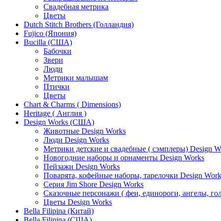
Свадебная метрика
Цветы
Dutch Stitch Brothers (Голландия)
Fujico (Япония)
Bucilla (США)
Бабочки
Звери
Люди
Метрики малышам
Птички
Цветы
Chart & Charms ( Dimensions)
Heritage ( Англия )
Design Works (США)
Животные Design Works
Люди Design Works
Метрики детские и свадебные ( сэмплеры) Design W
Новогодние наборы и орнаменты Design Works
Пейзажи Design Works
Поварята, кофейные наборы, тарелочки Design Work
Серия Jim Shore Design Works
Сказочные персонажи ( феи, единороги, ангелы, гол
Цветы Design Works
Bella Filipina (Китай)
Bella Filipina (США)