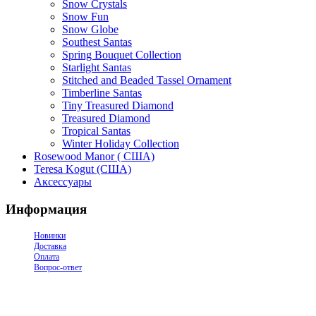
Snow Crystals
Snow Fun
Snow Globe
Southest Santas
Spring Bouquet Collection
Starlight Santas
Stitched and Beaded Tassel Ornament
Timberline Santas
Tiny Treasured Diamond
Treasured Diamond
Tropical Santas
Winter Holiday Collection
Rosewood Manor ( США)
Teresa Kogut (США)
Аксессуары
Информация
Новинки
Доставка
Оплата
Вопрос-ответ