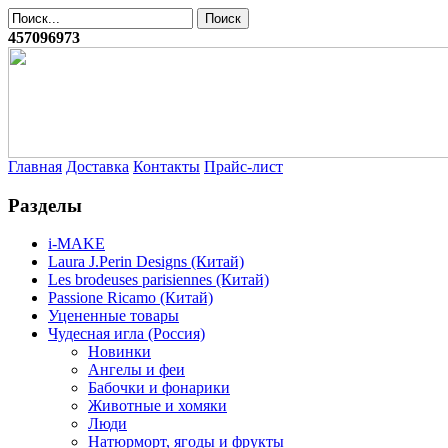
457096973
Главная
Доставка
Контакты
Прайс-лист
Разделы
i-MAKE
Laura J.Perin Designs (Китай)
Les brodeuses parisiennes (Китай)
Passione Ricamo (Китай)
Уцененные товары
Чудесная игла (Россия)
Новинки
Ангелы и феи
Бабочки и фонарики
Животные и хомяки
Люди
Натюрморт, ягоды и фрукты