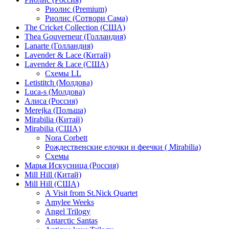
Риолис (Premium)
Риолис (Сотвори Сама)
The Cricket Collection (США)
Thea Gouverneur (Голландия)
Lanarte (Голландия)
Lavender & Lace (Китай)
Lavender & Lace (США)
Схемы LL
Letistitch (Молдова)
Luca-s (Молдова)
Алиса (Россия)
Merejka (Польша)
Mirabilia (Китай)
Mirabilia (США)
Nora Corbett
Рождественские елочки и феечки ( Mirabilia)
Схемы
Марья Искусница (Россия)
Mill Hill (Китай)
Mill Hill (США)
A Visit from St.Nick Quartet
Amylee Weeks
Angel Trilogy
Antarctic Santas