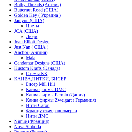
Bothy Threads (Англия)
Butternut Road (США)
Golden Key ( Украина )
Janlynn (США)
Цветы
JCA (США)
Люди
Joan Elliott Design
Just Nan ( США )
Anchor (Англия)
Maia
Candamar Designs (США)
Kustom Krafts (Канада)
Схемы КК
КАНВА,НИТКИ, БИСЕР
Бисер Mill Hill
Канва фирмы DMC
Канва фирмы Permin (Дания)
Канва фирмы Zweigart ( Германия)
Нити Caron
Французская равномерка
Нити ДМС
Nimue (Франция)
Nova Sloboda
Риолис (Россия)