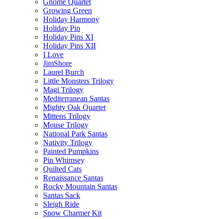
Gnome Quartet
Growing Green
Holiday Harmony
Holiday Pin
Holiday Pins XI
Holiday Pins XII
I Love
JimShore
Laurel Burch
Little Monsters Trilogy
Magi Trilogy
Mediterranean Santas
Mighty Oak Quartet
Mittens Trilogy
Mouse Trilogy
National Park Santas
Nativity Trilogy
Painted Pumpkins
Pin Whimsey
Quilted Cats
Renaissance Santas
Rocky Mountain Santas
Santas Sack
Sleigh Ride
Snow Charmer Kit