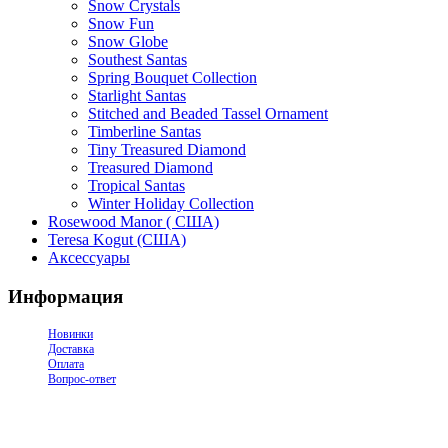
Snow Crystals
Snow Fun
Snow Globe
Southest Santas
Spring Bouquet Collection
Starlight Santas
Stitched and Beaded Tassel Ornament
Timberline Santas
Tiny Treasured Diamond
Treasured Diamond
Tropical Santas
Winter Holiday Collection
Rosewood Manor ( США)
Teresa Kogut (США)
Аксессуары
Информация
Новинки
Доставка
Оплата
Вопрос-ответ