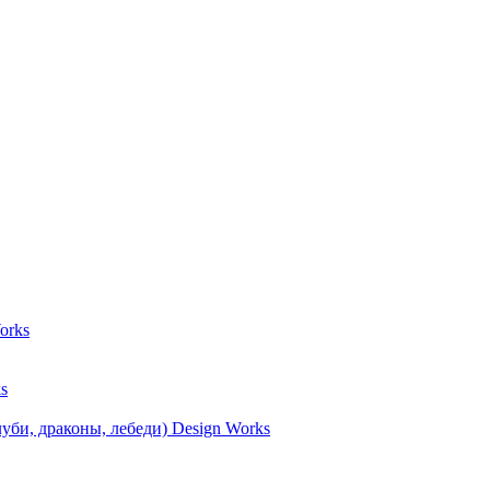
orks
s
уби, драконы, лебеди) Design Works