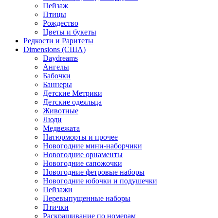
Пейзаж
Птицы
Рождество
Цветы и букеты
Редкости и Раритеты
Dimensions (США)
Daydreams
Ангелы
Бабочки
Баннеры
Детские Метрики
Детские одеяльца
Животные
Люди
Медвежата
Натюрморты и прочее
Новогодние мини-наборчики
Новогодние орнаменты
Новогодние сапожочки
Новогодние фетровые наборы
Новогодние юбочки и подушечки
Пейзажи
Перевыпущенные наборы
Птички
Раскрашивание по номерам