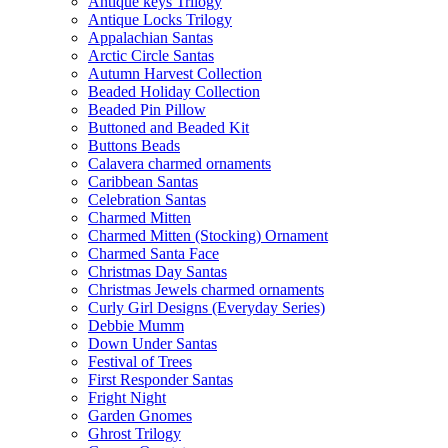
Antique keys Trilogy
Antique Locks Trilogy
Appalachian Santas
Arctic Circle Santas
Autumn Harvest Collection
Beaded Holiday Collection
Beaded Pin Pillow
Buttoned and Beaded Kit
Buttons Beads
Calavera charmed ornaments
Caribbean Santas
Celebration Santas
Charmed Mitten
Charmed Mitten (Stocking) Ornament
Charmed Santa Face
Christmas Day Santas
Christmas Jewels charmed ornaments
Curly Girl Designs (Everyday Series)
Debbie Mumm
Down Under Santas
Festival of Trees
First Responder Santas
Fright Night
Garden Gnomes
Ghrost Trilogy