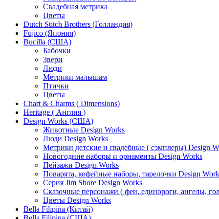
Свадебная метрика
Цветы
Dutch Stitch Brothers (Голландия)
Fujico (Япония)
Bucilla (США)
Бабочки
Звери
Люди
Метрики малышам
Птички
Цветы
Chart & Charms ( Dimensions)
Heritage ( Англия )
Design Works (США)
Животные Design Works
Люди Design Works
Метрики детские и свадебные ( сэмплеры) Design W
Новогодние наборы и орнаменты Design Works
Пейзажи Design Works
Поварята, кофейные наборы, тарелочки Design Work
Серия Jim Shore Design Works
Сказочные персонажи ( феи, единороги, ангелы, гол
Цветы Design Works
Bella Filipina (Китай)
Bella Filipina (США)