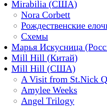
Mirabilia (США)
Nora Corbett
Рождественские елочк
Схемы
Марья Искусница (Росс
Mill Hill (Китай)
Mill Hill (США)
A Visit from St.Nick Q
Amylee Weeks
Angel Trilogy