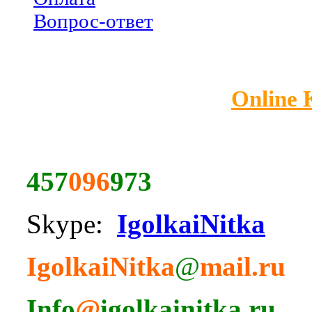
Вопрос-ответ
Online
457
096
973
Skype:
IgolkaiNitka
IgolkaiNitka
@
mail.ru
Info
@
igolkainitka.ru