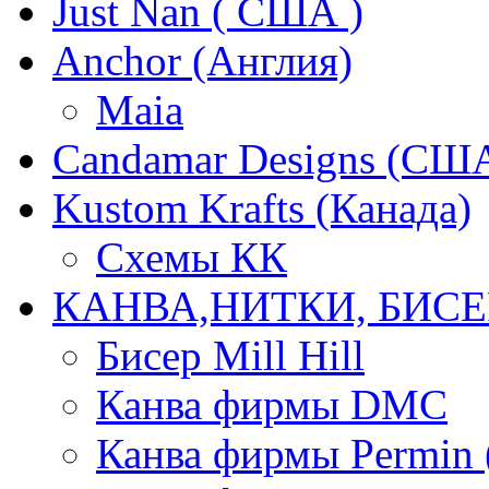
Just Nan ( США )
Anchor (Англия)
Maia
Candamar Designs (СШ
Kustom Krafts (Канада)
Схемы КК
КАНВА,НИТКИ, БИСЕ
Бисер Mill Hill
Канва фирмы DMC
Канва фирмы Permin 