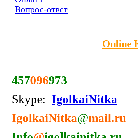
Вопрос-ответ
Online
457
096
973
Skype:
IgolkaiNitka
IgolkaiNitka
@
mail.ru
Info
@
igolkainitka.ru