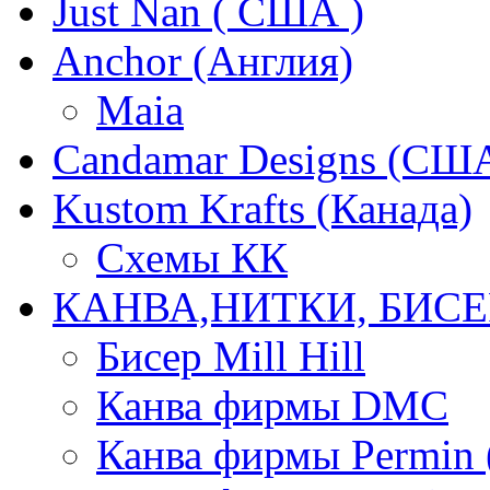
Just Nan ( США )
Anchor (Англия)
Maia
Candamar Designs (СШ
Kustom Krafts (Канада)
Схемы КК
КАНВА,НИТКИ, БИСЕ
Бисер Mill Hill
Канва фирмы DMC
Канва фирмы Permin 