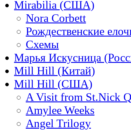
Mirabilia (США)
Nora Corbett
Рождественские елочк
Схемы
Марья Искусница (Росс
Mill Hill (Китай)
Mill Hill (США)
A Visit from St.Nick Q
Amylee Weeks
Angel Trilogy