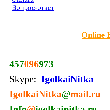
Вопрос-ответ
Online
457
096
973
Skype:
IgolkaiNitka
IgolkaiNitka
@
mail.ru
Info
@
igolkainitka.ru