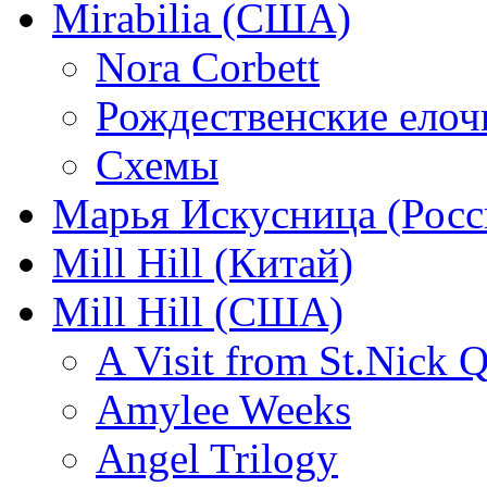
Mirabilia (США)
Nora Corbett
Рождественские елочк
Схемы
Марья Искусница (Росс
Mill Hill (Китай)
Mill Hill (США)
A Visit from St.Nick Q
Amylee Weeks
Angel Trilogy