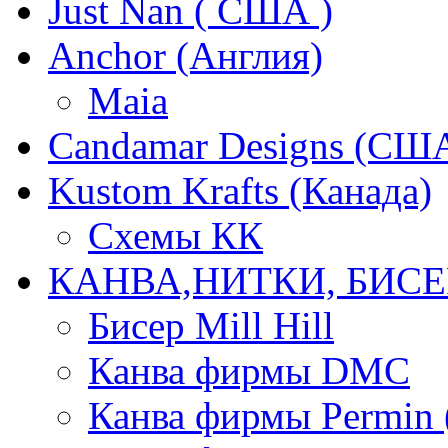
Just Nan ( США )
Anchor (Англия)
Maia
Candamar Designs (СШ
Kustom Krafts (Канада)
Схемы КК
КАНВА,НИТКИ, БИСЕ
Бисер Mill Hill
Канва фирмы DMC
Канва фирмы Permin 