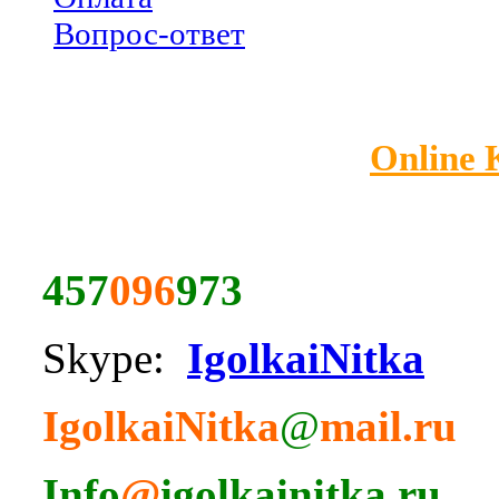
Вопрос-ответ
Online
457
096
973
Skype:
IgolkaiNitka
IgolkaiNitka
@
mail.ru
Info
@
igolkainitka.ru