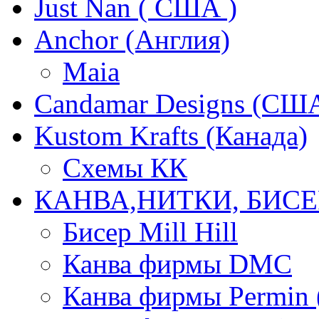
Just Nan ( США )
Anchor (Англия)
Maia
Candamar Designs (СШ
Kustom Krafts (Канада)
Схемы КК
КАНВА,НИТКИ, БИСЕ
Бисер Mill Hill
Канва фирмы DMC
Канва фирмы Permin 