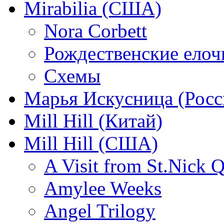
Mirabilia (США)
Nora Corbett
Рождественские елочк
Схемы
Марья Искусница (Росс
Mill Hill (Китай)
Mill Hill (США)
A Visit from St.Nick Q
Amylee Weeks
Angel Trilogy