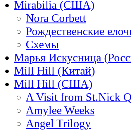
Mirabilia (США)
Nora Corbett
Рождественские елочк
Схемы
Марья Искусница (Росс
Mill Hill (Китай)
Mill Hill (США)
A Visit from St.Nick Q
Amylee Weeks
Angel Trilogy