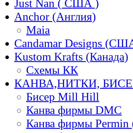
Just Nan ( США )
Anchor (Англия)
Maia
Candamar Designs (СШ
Kustom Krafts (Канада)
Схемы КК
КАНВА,НИТКИ, БИСЕ
Бисер Mill Hill
Канва фирмы DMC
Канва фирмы Permin 