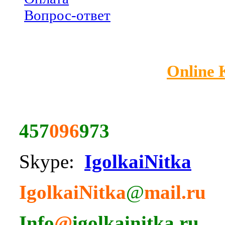
Вопрос-ответ
Online
457
096
973
Skype:
IgolkaiNitka
IgolkaiNitka
@
mail.ru
Info
@
igolkainitka.ru