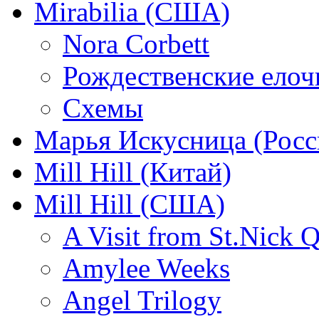
Mirabilia (США)
Nora Corbett
Рождественские елочк
Схемы
Марья Искусница (Росс
Mill Hill (Китай)
Mill Hill (США)
A Visit from St.Nick Q
Amylee Weeks
Angel Trilogy