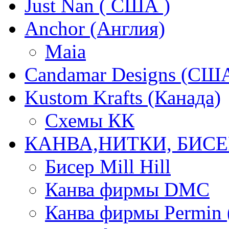
Just Nan ( США )
Anchor (Англия)
Maia
Candamar Designs (СШ
Kustom Krafts (Канада)
Схемы КК
КАНВА,НИТКИ, БИСЕ
Бисер Mill Hill
Канва фирмы DMC
Канва фирмы Permin 