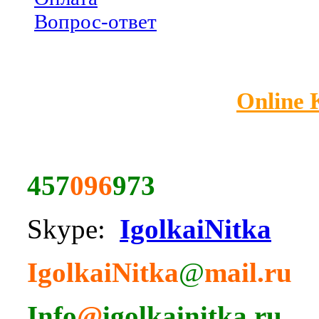
Вопрос-ответ
Online
457
096
973
Skype:
IgolkaiNitka
IgolkaiNitka
@
mail.ru
Info
@
igolkainitka.ru