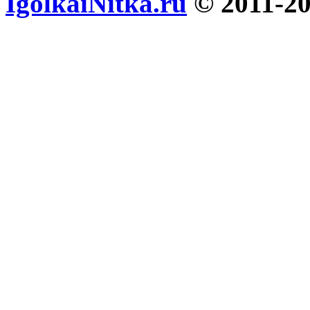
IgolkaiNitka.ru
© 2011-2