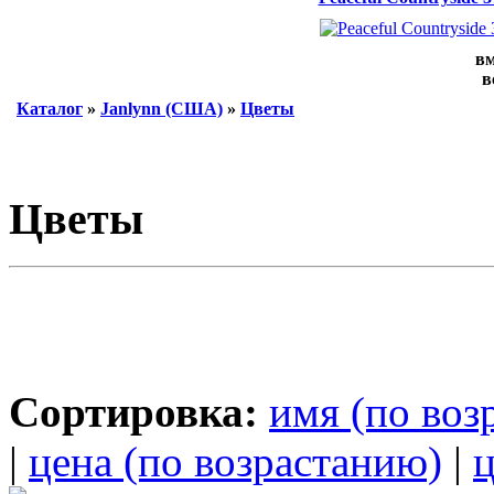
вм
в
Каталог
»
Janlynn (США)
»
Цветы
Цветы
Сортировка:
имя (по воз
|
цена (по возрастанию)
|
ц