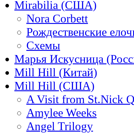
Mirabilia (США)
Nora Corbett
Рождественские елочк
Схемы
Марья Искусница (Росс
Mill Hill (Китай)
Mill Hill (США)
A Visit from St.Nick Q
Amylee Weeks
Angel Trilogy