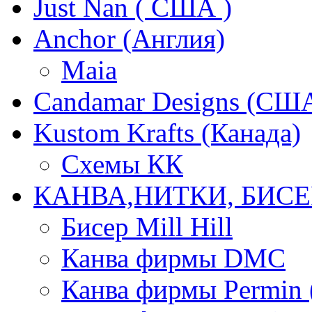
Just Nan ( США )
Anchor (Англия)
Maia
Candamar Designs (СШ
Kustom Krafts (Канада)
Схемы КК
КАНВА,НИТКИ, БИСЕ
Бисер Mill Hill
Канва фирмы DMC
Канва фирмы Permin 