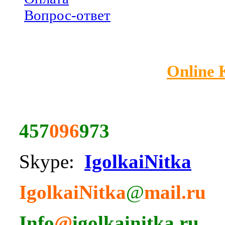
Вопрос-ответ
Online
457
096
973
Skype:
IgolkaiNitka
IgolkaiNitka
@
mail.ru
Info
@
igolkainitka.ru