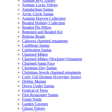
Antique keys Trilogy
Antique Locks Trilogy
Appalachian Santas
Arctic Circle Santas
Autumn Harvest Collection
Beaded Holiday Collection
Beaded Pin Pillow
Buttoned and Beaded Kit
Buttons Beads
Calavera charmed ornaments
Caribbean Santas
Celebration Santas
Charmed Mitten
Charmed Mitten (Stocking) Ornament
Charmed Santa Face
Christmas Day Santas
Christmas Jewels charmed ornaments
Curly Girl Designs (Everyday Series)
Debbie Mumm
Down Under Santas
Festival of Trees
First Responder Santas
Fright Night
Garden Gnomes
Ghrost Trilogy