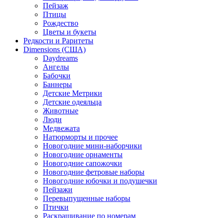
Пейзаж
Птицы
Рождество
Цветы и букеты
Редкости и Раритеты
Dimensions (США)
Daydreams
Ангелы
Бабочки
Баннеры
Детские Метрики
Детские одеяльца
Животные
Люди
Медвежата
Натюрморты и прочее
Новогодние мини-наборчики
Новогодние орнаменты
Новогодние сапожочки
Новогодние фетровые наборы
Новогодние юбочки и подушечки
Пейзажи
Перевыпущенные наборы
Птички
Раскрашивание по номерам