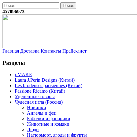
457096973
Главная
Доставка
Контакты
Прайс-лист
Разделы
i-MAKE
Laura J.Perin Designs (Китай)
Les brodeuses parisiennes (Китай)
Passione Ricamo (Китай)
Уцененные товары
Чудесная игла (Россия)
Новинки
Ангелы и феи
Бабочки и фонарики
Животные и хомяки
Люди
Натюрморт, ягоды и фрукты