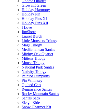
Gnome Quartet
Growing Green
Holiday Harmony
Holiday Pin
Holiday Pins XI
Holiday Pins XII
I Love
JimShore
Laurel Burch
Little Monsters Trilogy
Magi Trilogy
Mediterranean Santas
Mighty Oak Quartet
Mittens Trilogy
Mouse Trilogy
National Park Santas
Nativity Trilogy
Painted Pumpkins
Pin Whimsey
Quilted Cats
Renaissance Santas
Rocky Mountain Santas
Santas Sack
Sleigh Ride
Snow Charmer Kit