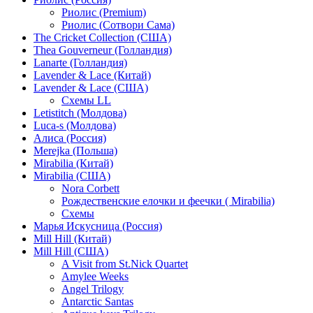
Риолис (Premium)
Риолис (Сотвори Сама)
The Cricket Collection (США)
Thea Gouverneur (Голландия)
Lanarte (Голландия)
Lavender & Lace (Китай)
Lavender & Lace (США)
Схемы LL
Letistitch (Молдова)
Luca-s (Молдова)
Алиса (Россия)
Merejka (Польша)
Mirabilia (Китай)
Mirabilia (США)
Nora Corbett
Рождественские елочки и феечки ( Mirabilia)
Схемы
Марья Искусница (Россия)
Mill Hill (Китай)
Mill Hill (США)
A Visit from St.Nick Quartet
Amylee Weeks
Angel Trilogy
Antarctic Santas