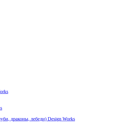
orks
s
уби, драконы, лебеди) Design Works