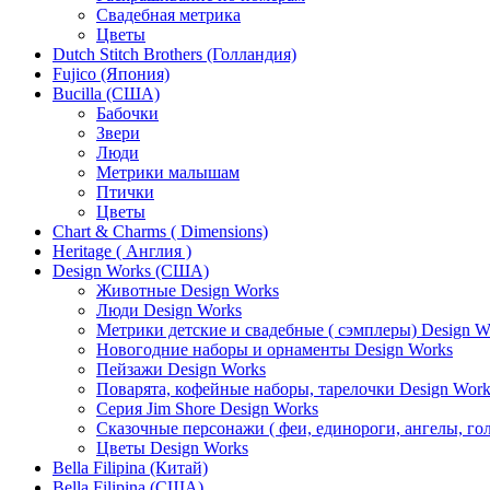
Свадебная метрика
Цветы
Dutch Stitch Brothers (Голландия)
Fujico (Япония)
Bucilla (США)
Бабочки
Звери
Люди
Метрики малышам
Птички
Цветы
Chart & Charms ( Dimensions)
Heritage ( Англия )
Design Works (США)
Животные Design Works
Люди Design Works
Метрики детские и свадебные ( сэмплеры) Design W
Новогодние наборы и орнаменты Design Works
Пейзажи Design Works
Поварята, кофейные наборы, тарелочки Design Work
Серия Jim Shore Design Works
Сказочные персонажи ( феи, единороги, ангелы, гол
Цветы Design Works
Bella Filipina (Китай)
Bella Filipina (США)