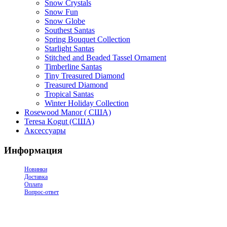
Snow Crystals
Snow Fun
Snow Globe
Southest Santas
Spring Bouquet Collection
Starlight Santas
Stitched and Beaded Tassel Ornament
Timberline Santas
Tiny Treasured Diamond
Treasured Diamond
Tropical Santas
Winter Holiday Collection
Rosewood Manor ( США)
Teresa Kogut (США)
Аксессуары
Информация
Новинки
Доставка
Оплата
Вопрос-ответ