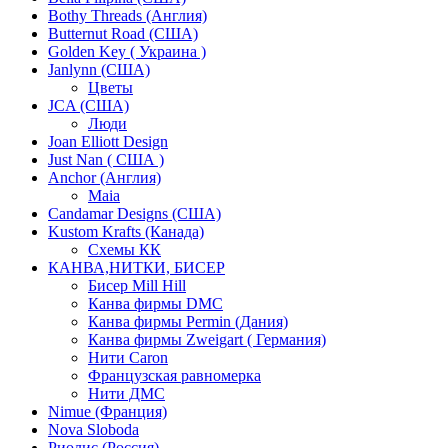
Bothy Threads (Англия)
Butternut Road (США)
Golden Key ( Украина )
Janlynn (США)
Цветы
JCA (США)
Люди
Joan Elliott Design
Just Nan ( США )
Anchor (Англия)
Maia
Candamar Designs (США)
Kustom Krafts (Канада)
Схемы КК
КАНВА,НИТКИ, БИСЕР
Бисер Mill Hill
Канва фирмы DMC
Канва фирмы Permin (Дания)
Канва фирмы Zweigart ( Германия)
Нити Caron
Французская равномерка
Нити ДМС
Nimue (Франция)
Nova Sloboda
Риолис (Россия)