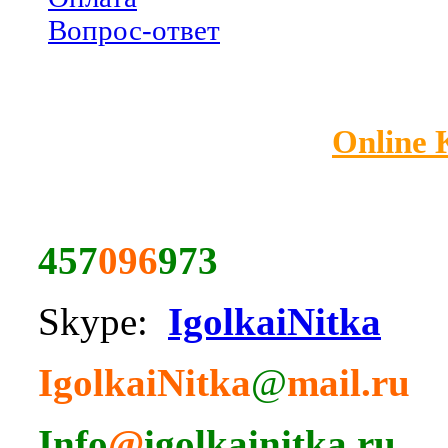
Вопрос-ответ
Online
457
096
973
Skype:
IgolkaiNitka
IgolkaiNitka
@
mail.ru
Info
@
igolkainitka.ru