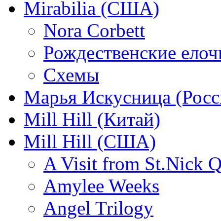
Mirabilia (США)
Nora Corbett
Рождественские елочк
Схемы
Марья Искусница (Росс
Mill Hill (Китай)
Mill Hill (США)
A Visit from St.Nick Q
Amylee Weeks
Angel Trilogy