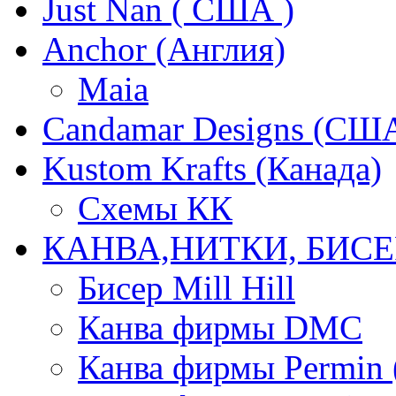
Just Nan ( США )
Anchor (Англия)
Maia
Candamar Designs (СШ
Kustom Krafts (Канада)
Схемы КК
КАНВА,НИТКИ, БИСЕ
Бисер Mill Hill
Канва фирмы DMC
Канва фирмы Permin 