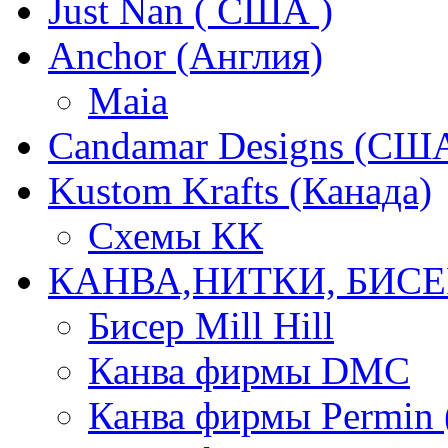
Just Nan ( США )
Anchor (Англия)
Maia
Candamar Designs (СШ
Kustom Krafts (Канада)
Схемы КК
КАНВА,НИТКИ, БИСЕ
Бисер Mill Hill
Канва фирмы DMC
Канва фирмы Permin 