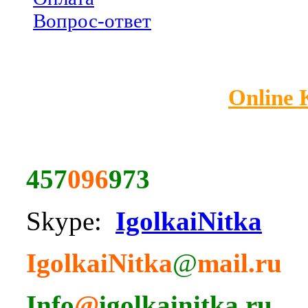
Вопрос-ответ
Online
457
096
973
Skype:
IgolkaiNitka
IgolkaiNitka
@
mail.ru
Info
@
igolkainitka.ru