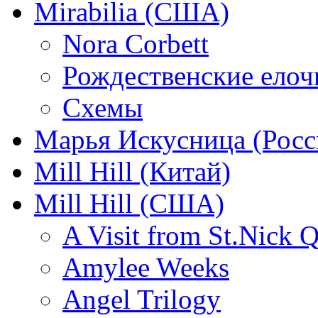
Mirabilia (США)
Nora Corbett
Рождественские елочк
Схемы
Марья Искусница (Росс
Mill Hill (Китай)
Mill Hill (США)
A Visit from St.Nick Q
Amylee Weeks
Angel Trilogy