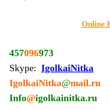
Online
457
096
973
Skype:
IgolkaiNitka
IgolkaiNitka
@
mail.ru
Info
@
igolkainitka.ru