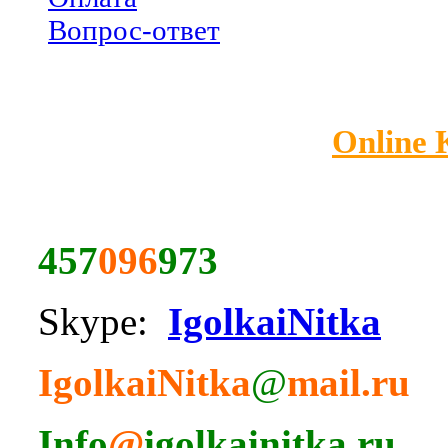
Вопрос-ответ
Online
457
096
973
Skype:
IgolkaiNitka
IgolkaiNitka
@
mail.ru
Info
@
igolkainitka.ru