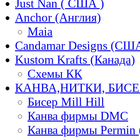
Just Nan ( США )
Anchor (Англия)
Maia
Candamar Designs (СШ
Kustom Krafts (Канада)
Схемы КК
КАНВА,НИТКИ, БИСЕ
Бисер Mill Hill
Канва фирмы DMC
Канва фирмы Permin 