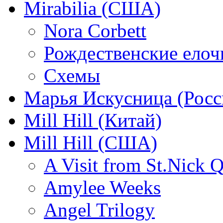
Mirabilia (США)
Nora Corbett
Рождественские елочк
Схемы
Марья Искусница (Росс
Mill Hill (Китай)
Mill Hill (США)
A Visit from St.Nick Q
Amylee Weeks
Angel Trilogy