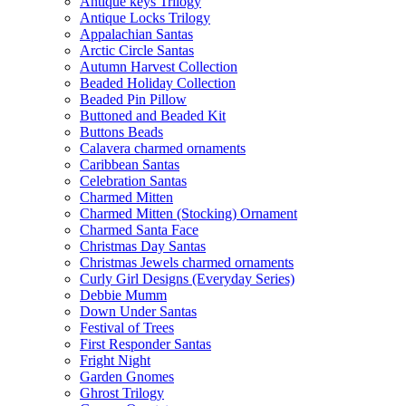
Antique keys Trilogy
Antique Locks Trilogy
Appalachian Santas
Arctic Circle Santas
Autumn Harvest Collection
Beaded Holiday Collection
Beaded Pin Pillow
Buttoned and Beaded Kit
Buttons Beads
Calavera charmed ornaments
Caribbean Santas
Celebration Santas
Charmed Mitten
Charmed Mitten (Stocking) Ornament
Charmed Santa Face
Christmas Day Santas
Christmas Jewels charmed ornaments
Curly Girl Designs (Everyday Series)
Debbie Mumm
Down Under Santas
Festival of Trees
First Responder Santas
Fright Night
Garden Gnomes
Ghrost Trilogy