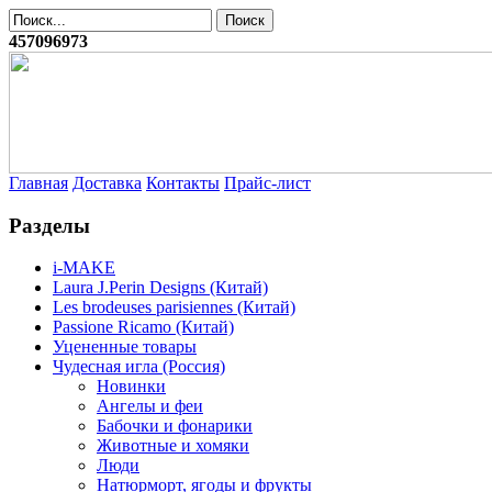
457096973
Главная
Доставка
Контакты
Прайс-лист
Разделы
i-MAKE
Laura J.Perin Designs (Китай)
Les brodeuses parisiennes (Китай)
Passione Ricamo (Китай)
Уцененные товары
Чудесная игла (Россия)
Новинки
Ангелы и феи
Бабочки и фонарики
Животные и хомяки
Люди
Натюрморт, ягоды и фрукты