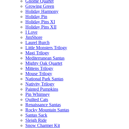
Gnome Quartet
Growing Green
Holiday Harmony
Holiday Pin
Holiday Pins XI
Holiday Pins XII
I Love
JimShore
Laurel Burch
Little Monsters Trilogy
Magi Trilogy
Mediterranean Santas
Mighty Oak Quartet
Mittens Trilogy
Mouse Trilogy
National Park Santas
Nativity Trilogy
Painted Pumpkins
Pin Whimsey
Quilted Cats
Renaissance Santas
Rocky Mountain Santas
Santas Sack
Sleigh Ride
Snow Charmer Kit