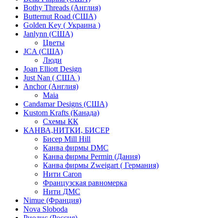
Bothy Threads (Англия)
Butternut Road (США)
Golden Key ( Украина )
Janlynn (США)
Цветы
JCA (США)
Люди
Joan Elliott Design
Just Nan ( США )
Anchor (Англия)
Maia
Candamar Designs (США)
Kustom Krafts (Канада)
Схемы КК
КАНВА,НИТКИ, БИСЕР
Бисер Mill Hill
Канва фирмы DMC
Канва фирмы Permin (Дания)
Канва фирмы Zweigart ( Германия)
Нити Caron
Французская равномерка
Нити ДМС
Nimue (Франция)
Nova Sloboda
Риолис (Россия)