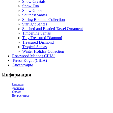
Snow Crystals
Snow Fun
Snow Globe
Southest Santas
Spring Bouquet Collection
Starlight Santas
Stitched and Beaded Tassel Ornament
Timberline Santas
Tiny Treasured Diamond
Treasured Diamond
Tropical Santas
Winter Holiday Collection
Rosewood Manor ( США)
Teresa Kogut (США)
Аксессуары
Информация
Новинки
Доставка
Оплата
Вопрос-ответ