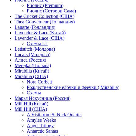
Риолис (Premium)
Риолис (Сотвори Сама)
The Cricket Collection (США)
Thea Gouverneur (Голландия)
Lanarte (Голландия)
Lavender & Lace (Китай)
Lavender & Lace (США)
Схемы LL
Letistitch (Молдова)
Luca-s (Молдова)
Алиса (Россия)
Merejka (Польша)
Mirabilia (Китай)
Mirabilia (США)
Nora Corbett
Рождественские елочки и феечки ( Mirabilia)
Схемы
Марья Искусница (Россия)
Mill Hill (Китай)
Mill Hill (США)
A Visit from St.Nick Quartet
Amylee Weeks
Angel Trilogy
Antarctic Santas