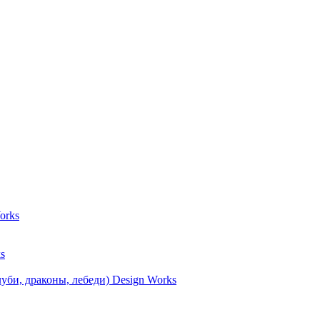
orks
s
уби, драконы, лебеди) Design Works