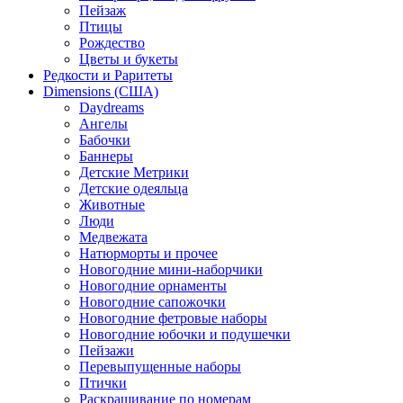
Пейзаж
Птицы
Рождество
Цветы и букеты
Редкости и Раритеты
Dimensions (США)
Daydreams
Ангелы
Бабочки
Баннеры
Детские Метрики
Детские одеяльца
Животные
Люди
Медвежата
Натюрморты и прочее
Новогодние мини-наборчики
Новогодние орнаменты
Новогодние сапожочки
Новогодние фетровые наборы
Новогодние юбочки и подушечки
Пейзажи
Перевыпущенные наборы
Птички
Раскрашивание по номерам