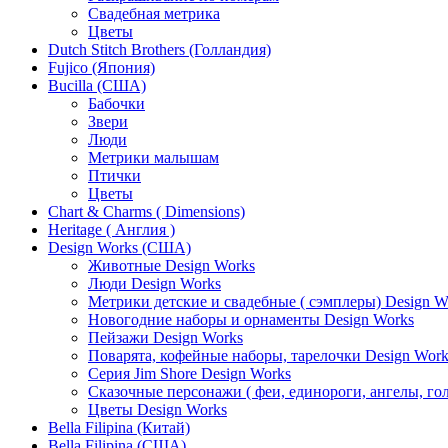
Свадебная метрика
Цветы
Dutch Stitch Brothers (Голландия)
Fujico (Япония)
Bucilla (США)
Бабочки
Звери
Люди
Метрики малышам
Птички
Цветы
Chart & Charms ( Dimensions)
Heritage ( Англия )
Design Works (США)
Животные Design Works
Люди Design Works
Метрики детские и свадебные ( сэмплеры) Design W
Новогодние наборы и орнаменты Design Works
Пейзажи Design Works
Поварята, кофейные наборы, тарелочки Design Work
Серия Jim Shore Design Works
Сказочные персонажи ( феи, единороги, ангелы, гол
Цветы Design Works
Bella Filipina (Китай)
Bella Filipina (США)