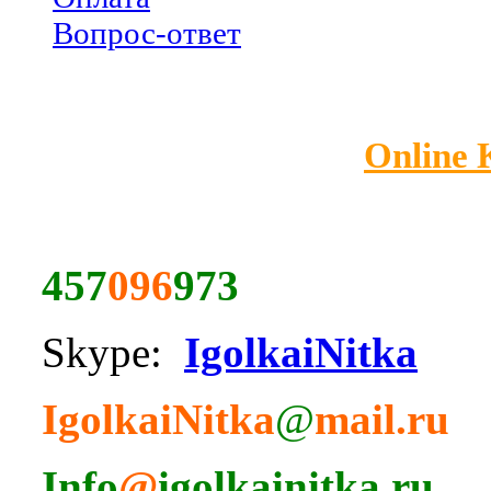
Вопрос-ответ
Online
457
096
973
Skype:
IgolkaiNitka
IgolkaiNitka
@
mail.ru
Info
@
igolkainitka.ru