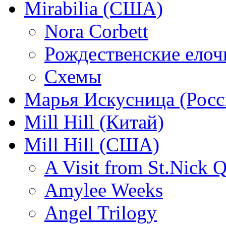
Mirabilia (США)
Nora Corbett
Рождественские елочк
Схемы
Марья Искусница (Росс
Mill Hill (Китай)
Mill Hill (США)
A Visit from St.Nick Q
Amylee Weeks
Angel Trilogy