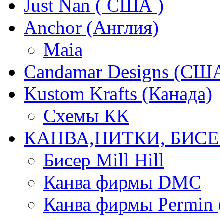
Just Nan ( США )
Anchor (Англия)
Maia
Candamar Designs (СШ
Kustom Krafts (Канада)
Схемы КК
КАНВА,НИТКИ, БИСЕ
Бисер Mill Hill
Канва фирмы DMC
Канва фирмы Permin 