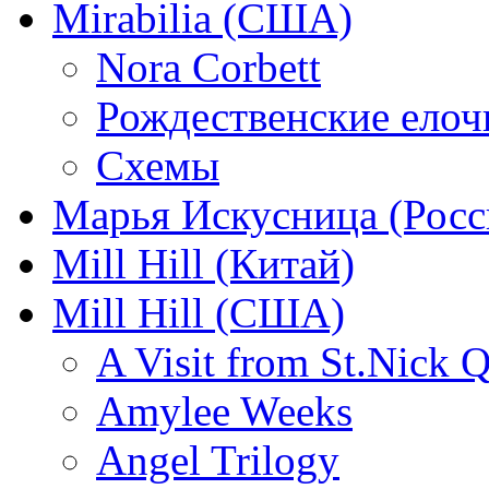
Mirabilia (США)
Nora Corbett
Рождественские елочк
Схемы
Марья Искусница (Росс
Mill Hill (Китай)
Mill Hill (США)
A Visit from St.Nick Q
Amylee Weeks
Angel Trilogy