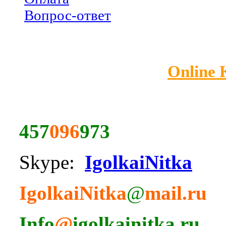
Вопрос-ответ
Online
457
096
973
Skype:
IgolkaiNitka
IgolkaiNitka
@
mail.ru
Info
@
igolkainitka.ru