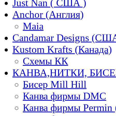
Just Nan ( США )
Anchor (Англия)
Maia
Candamar Designs (СШ
Kustom Krafts (Канада)
Схемы КК
КАНВА,НИТКИ, БИСЕ
Бисер Mill Hill
Канва фирмы DMC
Канва фирмы Permin 