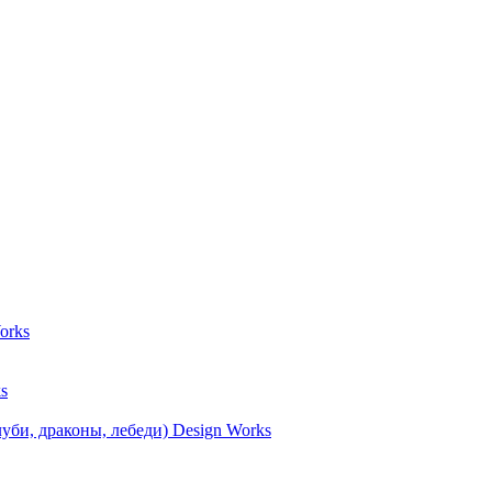
orks
s
уби, драконы, лебеди) Design Works