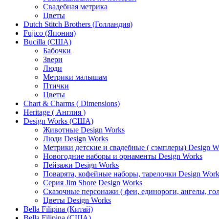
Свадебная метрика
Цветы
Dutch Stitch Brothers (Голландия)
Fujico (Япония)
Bucilla (США)
Бабочки
Звери
Люди
Метрики малышам
Птички
Цветы
Chart & Charms ( Dimensions)
Heritage ( Англия )
Design Works (США)
Животные Design Works
Люди Design Works
Метрики детские и свадебные ( сэмплеры) Design W
Новогодние наборы и орнаменты Design Works
Пейзажи Design Works
Поварята, кофейные наборы, тарелочки Design Work
Серия Jim Shore Design Works
Сказочные персонажи ( феи, единороги, ангелы, гол
Цветы Design Works
Bella Filipina (Китай)
Bella Filipina (США)