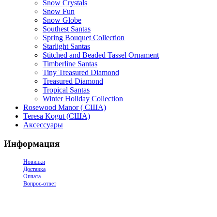
Snow Crystals
Snow Fun
Snow Globe
Southest Santas
Spring Bouquet Collection
Starlight Santas
Stitched and Beaded Tassel Ornament
Timberline Santas
Tiny Treasured Diamond
Treasured Diamond
Tropical Santas
Winter Holiday Collection
Rosewood Manor ( США)
Teresa Kogut (США)
Аксессуары
Информация
Новинки
Доставка
Оплата
Вопрос-ответ