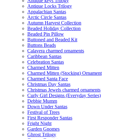
Antique keys Trilogy
Antique Locks Trilogy
Appalachian Santas
Arctic Circle Santas
Autumn Harvest Collection
Beaded Holiday Collection
Beaded Pin Pillow
Buttoned and Beaded Kit
Buttons Beads
Calavera charmed ornaments
Caribbean Santas
Celebration Santas
Charmed Mitten
Charmed Mitten (Stocking) Ornament
Charmed Santa Face
Christmas Day Santas
Christmas Jewels charmed ornaments
Curly Girl Designs (Everyday Series)
Debbie Mumm
Down Under Santas
Festival of Trees
First Responder Santas
Fright Night
Garden Gnomes
Ghrost Trilogy