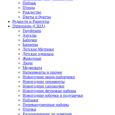
Пейзаж
Птицы
Рождество
Цветы и букеты
Редкости и Раритеты
Dimensions (США)
Daydreams
Ангелы
Бабочки
Баннеры
Детские Метрики
Детские одеяльца
Животные
Люди
Медвежата
Натюрморты и прочее
Новогодние мини-наборчики
Новогодние орнаменты
Новогодние сапожочки
Новогодние фетровые наборы
Новогодние юбочки и подушечки
Пейзажи
Перевыпущенные наборы
Птички
Раскрашивание по номерам