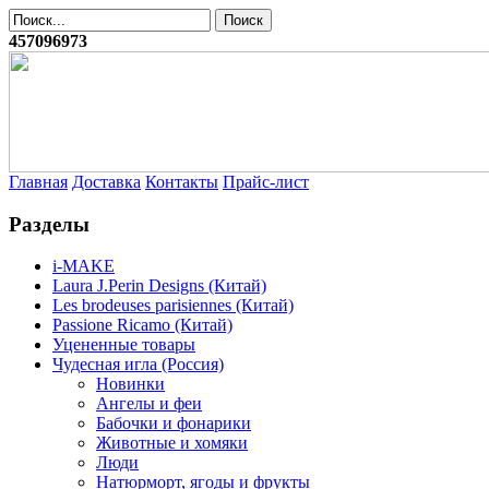
457096973
Главная
Доставка
Контакты
Прайс-лист
Разделы
i-MAKE
Laura J.Perin Designs (Китай)
Les brodeuses parisiennes (Китай)
Passione Ricamo (Китай)
Уцененные товары
Чудесная игла (Россия)
Новинки
Ангелы и феи
Бабочки и фонарики
Животные и хомяки
Люди
Натюрморт, ягоды и фрукты