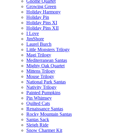
Gnome Quartet
Growing Green
Holiday Harmony
Holiday Pin
Holiday Pins XI
Holiday Pins XII
I Love
JimShore
Laurel Burch
Little Monsters Trilogy
Magi Trilogy
Mediterranean Santas
Mighty Oak Quartet
Mittens Trilogy
Mouse Trilogy
National Park Santas
Nativity Trilogy
Painted Pumpkins
Pin Whimsey
Quilted Cats
Renaissance Santas
Rocky Mountain Santas
Santas Sack
Sleigh Ride
Snow Charmer Kit