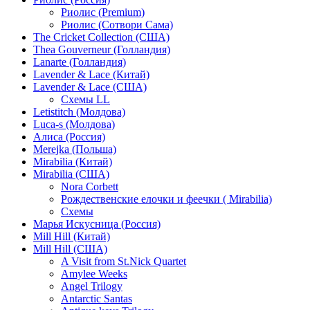
Риолис (Premium)
Риолис (Сотвори Сама)
The Cricket Collection (США)
Thea Gouverneur (Голландия)
Lanarte (Голландия)
Lavender & Lace (Китай)
Lavender & Lace (США)
Схемы LL
Letistitch (Молдова)
Luca-s (Молдова)
Алиса (Россия)
Merejka (Польша)
Mirabilia (Китай)
Mirabilia (США)
Nora Corbett
Рождественские елочки и феечки ( Mirabilia)
Схемы
Марья Искусница (Россия)
Mill Hill (Китай)
Mill Hill (США)
A Visit from St.Nick Quartet
Amylee Weeks
Angel Trilogy
Antarctic Santas