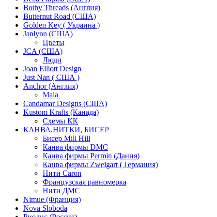
Bothy Threads (Англия)
Butternut Road (США)
Golden Key ( Украина )
Janlynn (США)
Цветы
JCA (США)
Люди
Joan Elliott Design
Just Nan ( США )
Anchor (Англия)
Maia
Candamar Designs (США)
Kustom Krafts (Канада)
Схемы КК
КАНВА,НИТКИ, БИСЕР
Бисер Mill Hill
Канва фирмы DMC
Канва фирмы Permin (Дания)
Канва фирмы Zweigart ( Германия)
Нити Caron
Французская равномерка
Нити ДМС
Nimue (Франция)
Nova Sloboda
Риолис (Россия)