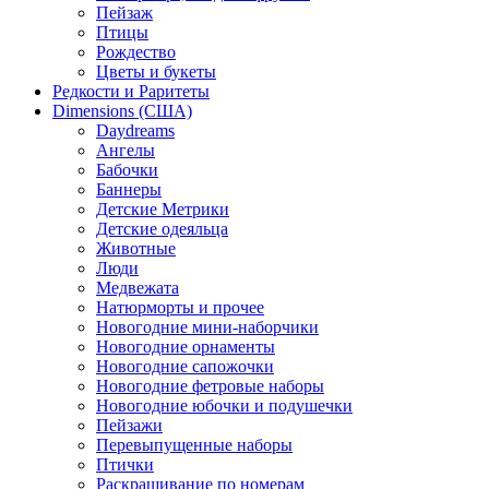
Пейзаж
Птицы
Рождество
Цветы и букеты
Редкости и Раритеты
Dimensions (США)
Daydreams
Ангелы
Бабочки
Баннеры
Детские Метрики
Детские одеяльца
Животные
Люди
Медвежата
Натюрморты и прочее
Новогодние мини-наборчики
Новогодние орнаменты
Новогодние сапожочки
Новогодние фетровые наборы
Новогодние юбочки и подушечки
Пейзажи
Перевыпущенные наборы
Птички
Раскрашивание по номерам