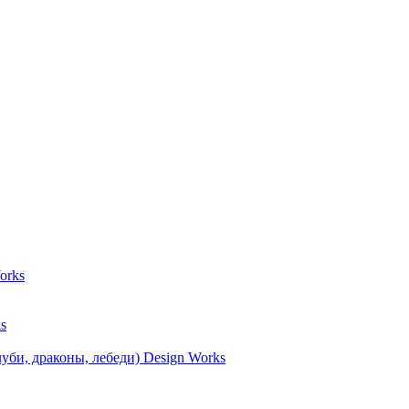
orks
s
уби, драконы, лебеди) Design Works