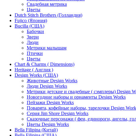
Свадебная метрика
Цветы
Dutch Stitch Brothers (Голландия)
Fujico (Япония)
Bucilla (США)
Бабочки
Звери
Люди
Метрики малышам
Птички
Цветы
Chart & Charms ( Dimensions)
Heritage ( Англия )
Design Works (США)
Животные Design Works
Люди Design Works
Метрики детские и свадебные ( сэмплеры) Design W
Новогодние наборы и орнаменты Design Works
Пейзажи Design Works
Поварята, кофейные наборы, тарелочки Design Work
Серия Jim Shore Design Works
Сказочные персонажи ( феи, единороги, ангелы, гол
Цветы Design Works
Bella Filipina (Китай)
Bella Filipina (США)