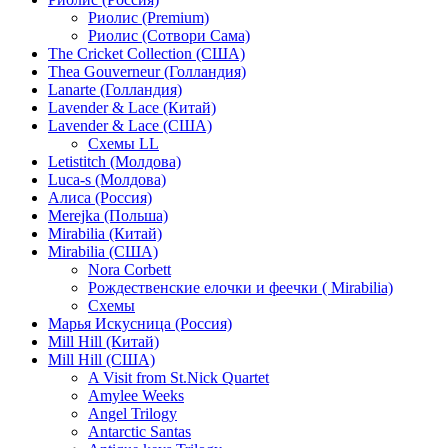
Риолис (Premium)
Риолис (Сотвори Сама)
The Cricket Collection (США)
Thea Gouverneur (Голландия)
Lanarte (Голландия)
Lavender & Lace (Китай)
Lavender & Lace (США)
Схемы LL
Letistitch (Молдова)
Luca-s (Молдова)
Алиса (Россия)
Merejka (Польша)
Mirabilia (Китай)
Mirabilia (США)
Nora Corbett
Рождественские елочки и феечки ( Mirabilia)
Схемы
Марья Искусница (Россия)
Mill Hill (Китай)
Mill Hill (США)
A Visit from St.Nick Quartet
Amylee Weeks
Angel Trilogy
Antarctic Santas