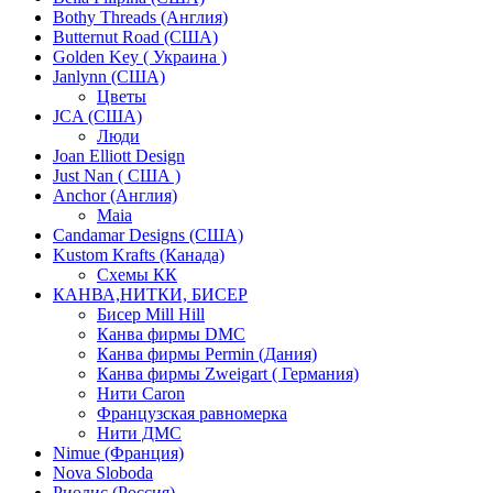
Bothy Threads (Англия)
Butternut Road (США)
Golden Key ( Украина )
Janlynn (США)
Цветы
JCA (США)
Люди
Joan Elliott Design
Just Nan ( США )
Anchor (Англия)
Maia
Candamar Designs (США)
Kustom Krafts (Канада)
Схемы КК
КАНВА,НИТКИ, БИСЕР
Бисер Mill Hill
Канва фирмы DMC
Канва фирмы Permin (Дания)
Канва фирмы Zweigart ( Германия)
Нити Caron
Французская равномерка
Нити ДМС
Nimue (Франция)
Nova Sloboda
Риолис (Россия)