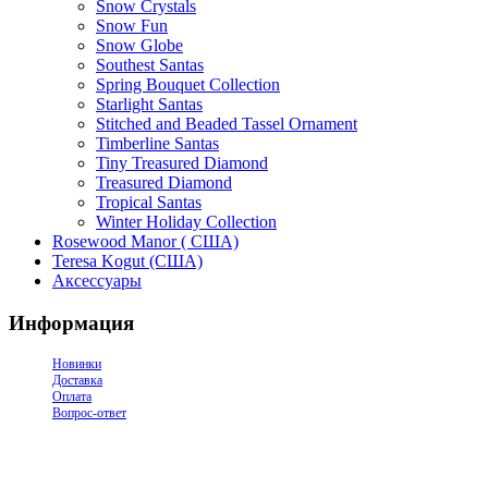
Snow Crystals
Snow Fun
Snow Globe
Southest Santas
Spring Bouquet Collection
Starlight Santas
Stitched and Beaded Tassel Ornament
Timberline Santas
Tiny Treasured Diamond
Treasured Diamond
Tropical Santas
Winter Holiday Collection
Rosewood Manor ( США)
Teresa Kogut (США)
Аксессуары
Информация
Новинки
Доставка
Оплата
Вопрос-ответ