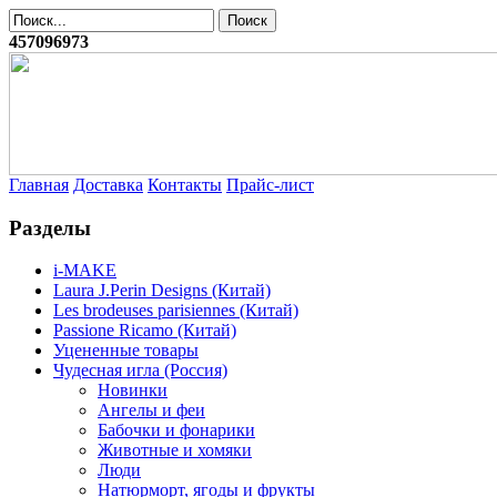
457096973
Главная
Доставка
Контакты
Прайс-лист
Разделы
i-MAKE
Laura J.Perin Designs (Китай)
Les brodeuses parisiennes (Китай)
Passione Ricamo (Китай)
Уцененные товары
Чудесная игла (Россия)
Новинки
Ангелы и феи
Бабочки и фонарики
Животные и хомяки
Люди
Натюрморт, ягоды и фрукты