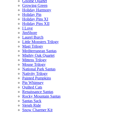
Gnome Quartet
Growing Green
Holiday Harmony
Holiday Pin
Holiday Pins XI
Holiday Pins XII
I Love
JimShore
Laurel Burch
Little Monsters Trilogy
Magi Trilogy
Mediterranean Santas
Mighty Oak Quartet
Mittens Trilogy
Mouse Trilogy
National Park Santas
Nativity Trilogy
Painted Pumpkins
Pin Whimsey
Quilted Cats
Renaissance Santas
Rocky Mountain Santas
Santas Sack
Sleigh Ride
Snow Charmer Kit