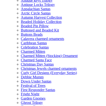
Antique keys Trilogy
Antique Locks Trilogy
Appalachian Santas
Arctic Circle Santas
Autumn Harvest Collection
Beaded Holiday Collection
Beaded Pin Pillow
Buttoned and Beaded Kit
Buttons Beads
Calavera charmed ornaments
Caribbean Santas
Celebration Santas
Charmed Mitten
Charmed Mitten (Stocking) Ornament
Charmed Santa Face
Christmas Day Santas
Christmas Jewels charmed ornaments
Curly Girl Designs (Everyday Series)
Debbie Mumm
Down Under Santas
Festival of Trees
First Responder Santas
Fright Night
Garden Gnomes
Ghrost Trilogy