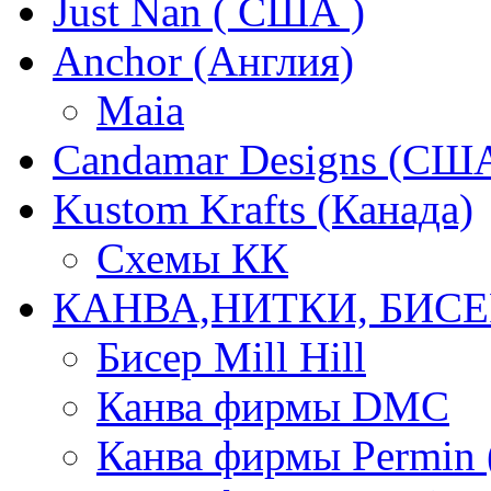
Just Nan ( США )
Anchor (Англия)
Maia
Candamar Designs (СШ
Kustom Krafts (Канада)
Схемы КК
КАНВА,НИТКИ, БИСЕ
Бисер Mill Hill
Канва фирмы DMC
Канва фирмы Permin 