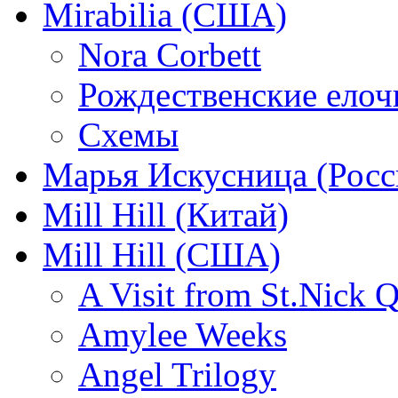
Mirabilia (США)
Nora Corbett
Рождественские елочк
Схемы
Марья Искусница (Росс
Mill Hill (Китай)
Mill Hill (США)
A Visit from St.Nick Q
Amylee Weeks
Angel Trilogy