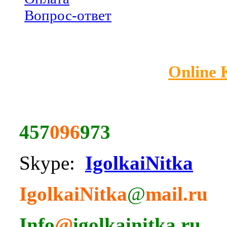
Вопрос-ответ
Online
457
096
973
Skype:
IgolkaiNitka
IgolkaiNitka
@
mail.ru
Info
@
igolkainitka.ru