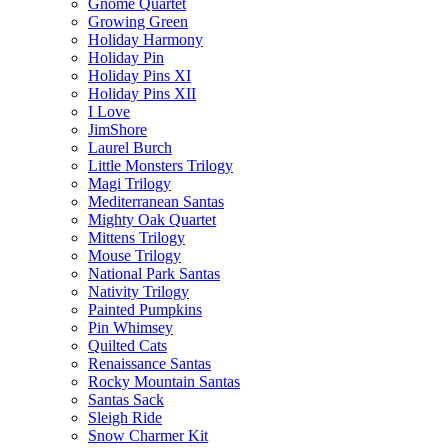
Gnome Quartet
Growing Green
Holiday Harmony
Holiday Pin
Holiday Pins XI
Holiday Pins XII
I Love
JimShore
Laurel Burch
Little Monsters Trilogy
Magi Trilogy
Mediterranean Santas
Mighty Oak Quartet
Mittens Trilogy
Mouse Trilogy
National Park Santas
Nativity Trilogy
Painted Pumpkins
Pin Whimsey
Quilted Cats
Renaissance Santas
Rocky Mountain Santas
Santas Sack
Sleigh Ride
Snow Charmer Kit