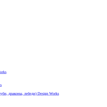
orks
s
уби, драконы, лебеди) Design Works