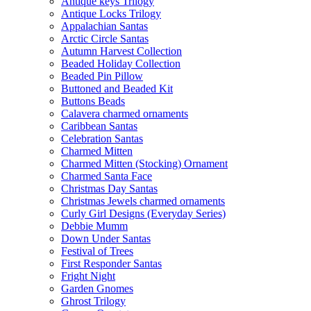
Antique keys Trilogy
Antique Locks Trilogy
Appalachian Santas
Arctic Circle Santas
Autumn Harvest Collection
Beaded Holiday Collection
Beaded Pin Pillow
Buttoned and Beaded Kit
Buttons Beads
Calavera charmed ornaments
Caribbean Santas
Celebration Santas
Charmed Mitten
Charmed Mitten (Stocking) Ornament
Charmed Santa Face
Christmas Day Santas
Christmas Jewels charmed ornaments
Curly Girl Designs (Everyday Series)
Debbie Mumm
Down Under Santas
Festival of Trees
First Responder Santas
Fright Night
Garden Gnomes
Ghrost Trilogy