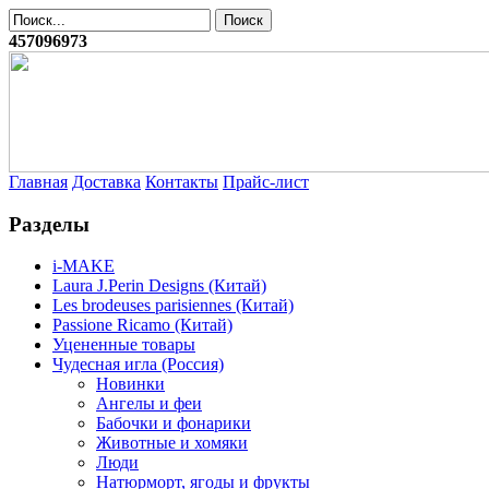
457096973
Главная
Доставка
Контакты
Прайс-лист
Разделы
i-MAKE
Laura J.Perin Designs (Китай)
Les brodeuses parisiennes (Китай)
Passione Ricamo (Китай)
Уцененные товары
Чудесная игла (Россия)
Новинки
Ангелы и феи
Бабочки и фонарики
Животные и хомяки
Люди
Натюрморт, ягоды и фрукты