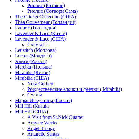
Риолис (Premium)
Риолис (Сотвори Сама)
The Cricket Collection (США)
Thea Gouverneur (Голландия)
Lanarte (Голландия)
Lavender & Lace (Китай)
Lavender & Lace (США)
Схемы LL
Letistitch (Молдова)
Luca-s (Молдова)
Алиса (Россия)
Merejka (Польша)
Mirabilia (Китай)
Mirabilia (США)
Nora Corbett
Рождественские елочки и феечки ( Mirabilia)
Схемы
Марья Искусница (Россия)
Mill Hill (Китай)
Mill Hill (США)
A Visit from St.Nick Quartet
Amylee Weeks
Angel Trilogy
Antarctic Santas