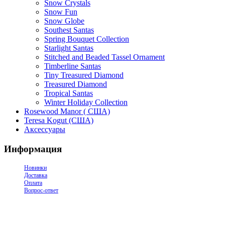
Snow Crystals
Snow Fun
Snow Globe
Southest Santas
Spring Bouquet Collection
Starlight Santas
Stitched and Beaded Tassel Ornament
Timberline Santas
Tiny Treasured Diamond
Treasured Diamond
Tropical Santas
Winter Holiday Collection
Rosewood Manor ( США)
Teresa Kogut (США)
Аксессуары
Информация
Новинки
Доставка
Оплата
Вопрос-ответ