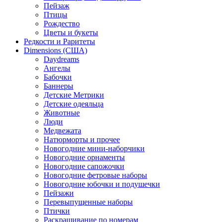
Пейзаж
Птицы
Рождество
Цветы и букеты
Редкости и Раритеты
Dimensions (США)
Daydreams
Ангелы
Бабочки
Баннеры
Детские Метрики
Детские одеяльца
Животные
Люди
Медвежата
Натюрморты и прочее
Новогодние мини-наборчики
Новогодние орнаменты
Новогодние сапожочки
Новогодние фетровые наборы
Новогодние юбочки и подушечки
Пейзажи
Перевыпущенные наборы
Птички
Раскрашивание по номерам