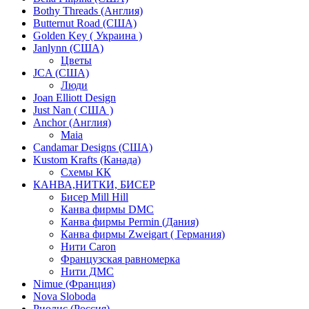
Bothy Threads (Англия)
Butternut Road (США)
Golden Key ( Украина )
Janlynn (США)
Цветы
JCA (США)
Люди
Joan Elliott Design
Just Nan ( США )
Anchor (Англия)
Maia
Candamar Designs (США)
Kustom Krafts (Канада)
Схемы КК
КАНВА,НИТКИ, БИСЕР
Бисер Mill Hill
Канва фирмы DMC
Канва фирмы Permin (Дания)
Канва фирмы Zweigart ( Германия)
Нити Caron
Французская равномерка
Нити ДМС
Nimue (Франция)
Nova Sloboda
Риолис (Россия)