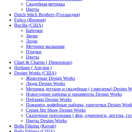
Свадебная метрика
Цветы
Dutch Stitch Brothers (Голландия)
Fujico (Япония)
Bucilla (США)
Бабочки
Звери
Люди
Метрики малышам
Птички
Цветы
Chart & Charms ( Dimensions)
Heritage ( Англия )
Design Works (США)
Животные Design Works
Люди Design Works
Метрики детские и свадебные ( сэмплеры) Design W
Новогодние наборы и орнаменты Design Works
Пейзажи Design Works
Поварята, кофейные наборы, тарелочки Design Work
Серия Jim Shore Design Works
Сказочные персонажи ( феи, единороги, ангелы, гол
Цветы Design Works
Bella Filipina (Китай)
Bella Filipina (США)